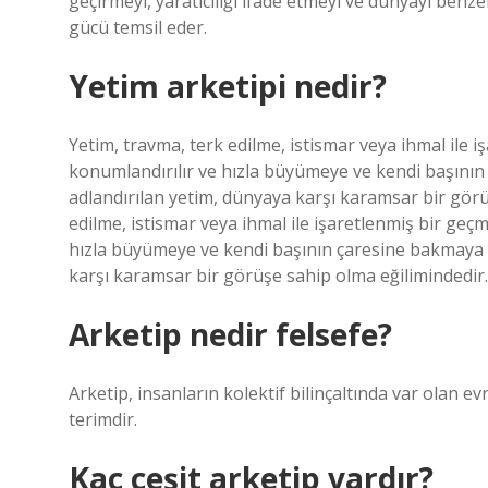
geçirmeyi, yaratıcılığı ifade etmeyi ve dünyayı benzer
gücü temsil eder.
Yetim arketipi nedir?
Yetim, travma, terk edilme, istismar veya ihmal ile i
konumlandırılır ve hızla büyümeye ve kendi başının
adlandırılan yetim, dünyaya karşı karamsar bir görü
edilme, istismar veya ihmal ile işaretlenmiş bir geçm
hızla büyümeye ve kendi başının çaresine bakmaya z
karşı karamsar bir görüşe sahip olma eğilimindedir.
Arketip nedir felsefe?
Arketip, insanların kolektif bilinçaltında var olan e
terimdir.
Kaç çeşit arketip vardır?