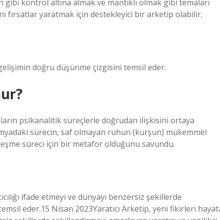
ğin gibi kontrol altına almak ve mantıklı olmak gibi temaları
 fırsatlar yaratmak için destekleyici bir arketip olabilir.
elişimin doğru düşünme çizgisini temsil eder.
nur?
arın psikanalitik süreçlerle doğrudan ilişkisini ortaya
. Simyadaki sürecin, saf olmayan ruhun (kurşun) mükemmel
eşme süreci için bir metafor olduğunu savundu.
tıcılığı ifade etmeyi ve dünyayı benzersiz şekillerde
temsil eder.15 Nisan 2023Yaratıcı Arketip, yeni fikirleri hayat