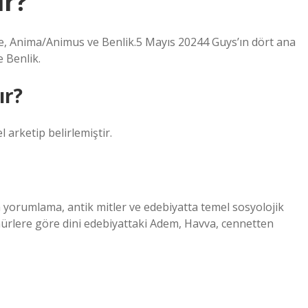
ir?
ge, Anima/Animus ve Benlik.5 Mayıs 20244 Guys’ın dört ana
 Benlik.
ır?
 arketip belirlemiştir.
a yorumlama, antik mitler ve edebiyatta temel sosyolojik
nürlere göre dini edebiyattaki Adem, Havva, cennetten