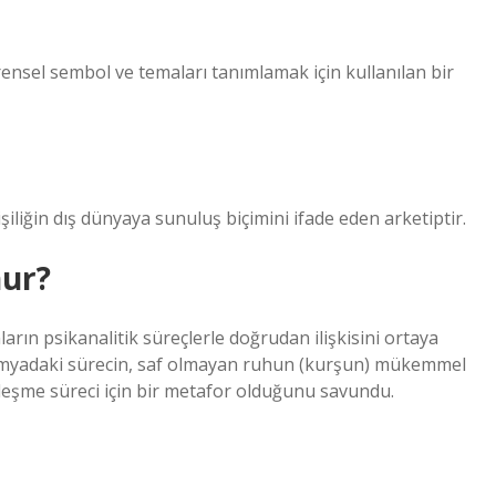
vrensel sembol ve temaları tanımlamak için kullanılan bir
liğin dış dünyaya sunuluş biçimini ifade eden arketiptir.
nur?
arın psikanalitik süreçlerle doğrudan ilişkisini ortaya
. Simyadaki sürecin, saf olmayan ruhun (kurşun) mükemmel
eşme süreci için bir metafor olduğunu savundu.