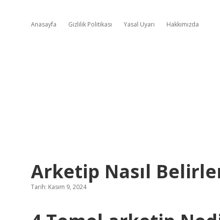
Anasayfa
Gizlilik Politikası
Yasal Uyarı
Hakkımızda
Arketip Nasıl Belirle
Tarih: Kasım 9, 2024