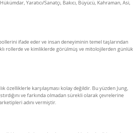
f, Hükümdar, Yaratıcı/Sanatçı, Bakıcı, Büyücü, Kahraman, Asi,
mbollerini ifade eder ve insan deneyiminin temel taşlarından
rklı rollerde ve kimliklerde görülmüş ve mitolojilerden günlük
nlık özelliklerle karşılaşması kolay değildir. Bu yüzden Jung,
astırdığını ve farkında olmadan sürekli olarak çevrelerine
arketipleri adını vermiştir.