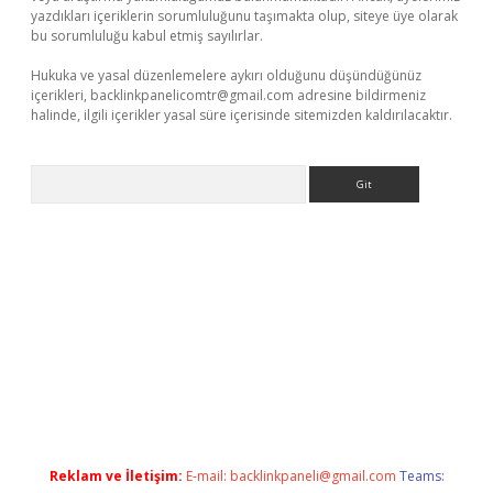
yazdıkları içeriklerin sorumluluğunu taşımakta olup, siteye üye olarak
bu sorumluluğu kabul etmiş sayılırlar.
Hukuka ve yasal düzenlemelere aykırı olduğunu düşündüğünüz
içerikleri,
backlinkpanelicomtr@gmail.com
adresine bildirmeniz
halinde, ilgili içerikler yasal süre içerisinde sitemizden kaldırılacaktır.
Arama
 giriş adresi
betexper.xyz
m elexbet
Reklam ve İletişim:
E-mail:
backlinkpaneli@gmail.com
Teams: