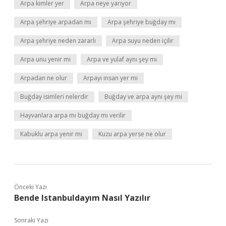
Arpa kimler yer
Arpa neye yarıyor
Arpa şehriye arpadan mı
Arpa şehriye buğday mı
Arpa şehriye neden zararlı
Arpa suyu neden içilir
Arpa unu yenir mi
Arpa ve yulaf aynı şey mi
Arpadan ne olur
Arpayı insan yer mi
Buğday isimleri nelerdir
Buğday ve arpa aynı şey mi
Hayvanlara arpa mı buğday mı verilir
Kabuklu arpa yenir mi
Kuzu arpa yerse ne olur
Önceki Yazı
Bende Istanbuldayım Nasıl Yazılır
Sonraki Yazı