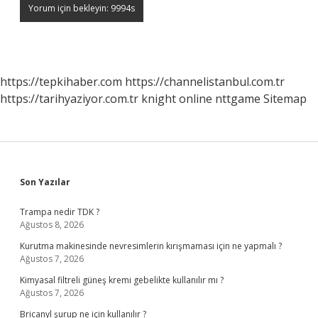
https://tepkihaber.com
https://channelistanbul.com.tr
https://tarihyaziyor.com.tr
knight online
nttgame
Sitemap
Sidebar
Son Yazılar
Trampa nedir TDK ?
Ağustos 8, 2026
Kurutma makinesinde nevresimlerin kırışmaması için ne yapmalı ?
Ağustos 7, 2026
Kimyasal filtreli güneş kremi gebelikte kullanılır mı ?
Ağustos 7, 2026
Bricanyl şurup ne için kullanılır ?