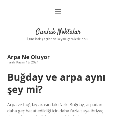
menüyü
Anasayfa
aç
Gizlilik Politikası
Günlük Noktalar
Yasal Uyarı
İlginç bakış açıları ve keyifli içeriklerle dolu.
Hakkımızda
Arpa Ne Oluyor
Tarih: Kasım 18, 2024
Buğday ve arpa aynı
şey mi?
Arpa ve buğday arasındaki fark: Buğday, arpadan
daha geç hasat edildiği için daha fazla suya ihtiyaç