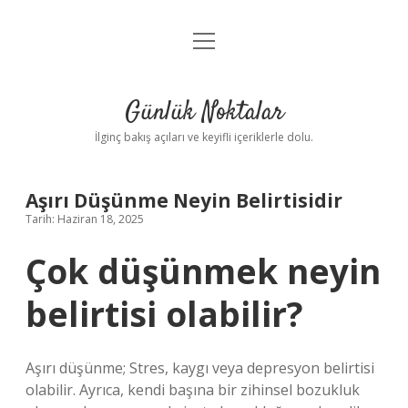
menüyü
Anasayfa
aç
Gizlilik Politikası
Günlük Noktalar
Yasal Uyarı
İlginç bakış açıları ve keyifli içeriklerle dolu.
Hakkımızda
Aşırı Düşünme Neyin Belirtisidir
Tarih: Haziran 18, 2025
Çok düşünmek neyin
belirtisi olabilir?
Aşırı düşünme; Stres, kaygı veya depresyon belirtisi
olabilir. Ayrıca, kendi başına bir zihinsel bozukluk