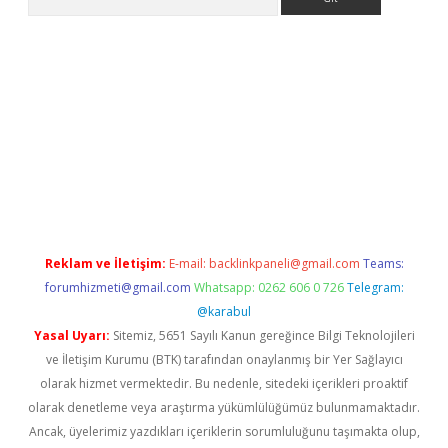
giriş adresi
betexper.xyz
m elexbet
Reklam ve İletişim:
E-mail:
backlinkpaneli@gmail.com
Teams:
forumhizmeti@gmail.com
Whatsapp: 0262 606 0 726
Telegram:
@karabul
Yasal Uyarı:
Sitemiz, 5651 Sayılı Kanun gereğince Bilgi Teknolojileri
ve İletişim Kurumu (BTK) tarafından onaylanmış bir Yer Sağlayıcı
olarak hizmet vermektedir. Bu nedenle, sitedeki içerikleri proaktif
olarak denetleme veya araştırma yükümlülüğümüz bulunmamaktadır.
Ancak, üyelerimiz yazdıkları içeriklerin sorumluluğunu taşımakta olup,