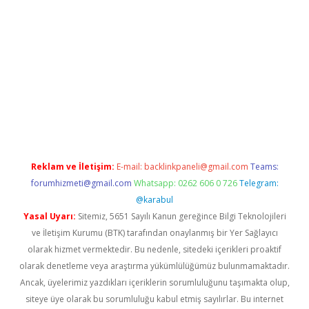
giriş adresi
betexper.xyz
m elexbet
Reklam ve İletişim:
E-mail:
backlinkpaneli@gmail.com
Teams:
forumhizmeti@gmail.com
Whatsapp: 0262 606 0 726
Telegram:
@karabul
Yasal Uyarı:
Sitemiz, 5651 Sayılı Kanun gereğince Bilgi Teknolojileri
ve İletişim Kurumu (BTK) tarafından onaylanmış bir Yer Sağlayıcı
olarak hizmet vermektedir. Bu nedenle, sitedeki içerikleri proaktif
olarak denetleme veya araştırma yükümlülüğümüz bulunmamaktadır.
Ancak, üyelerimiz yazdıkları içeriklerin sorumluluğunu taşımakta olup,
siteye üye olarak bu sorumluluğu kabul etmiş sayılırlar. Bu internet