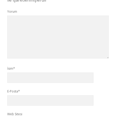
ile işaretlenmişlerdir
Yorum
İsim*
E-Posta*
Web Sitesi