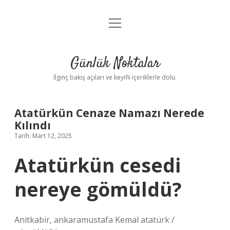
menüyü
Anasayfa
aç
Gizlilik Politikası
Günlük Noktalar
Yasal Uyarı
İlginç bakış açıları ve keyifli içeriklerle dolu.
Hakkımızda
Atatürkün Cenaze Namazı Nerede
Kılındı
Tarih: Mart 12, 2025
Atatürkün cesedi
nereye gömüldü?
Anitkabir, ankaramustafa Kemal atatürk /