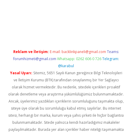
iş adresi
betexper.xyz
m elexbet
Reklam ve İletişim:
E-mail:
backlinkpaneli@gmail.com
Teams:
forumhizmeti@gmail.com
Whatsapp: 0262 606 0 726
Telegram:
@karabul
Yasal Uyarı:
Sitemiz, 5651 Sayılı Kanun gereğince Bilgi Teknolojileri
ve İletişim Kurumu (BTK) tarafından onaylanmış bir Yer Sağlayıcı
olarak hizmet vermektedir. Bu nedenle, sitedeki içerikleri proaktif
olarak denetleme veya araştırma yükümlülüğümüz bulunmamaktadır.
Ancak, üyelerimiz yazdıkları içeriklerin sorumluluğunu taşımakta olup,
siteye üye olarak bu sorumluluğu kabul etmiş sayılırlar. Bu internet
sitesi, herhangi bir marka, kurum veya şahıs şirketi ile hiçbir bağlantısı
bulunmamaktadır. Sitede yalnızca kendi hazırladığımız makaleler
paylaşılmaktadır. Burada yer alan içerikler haber niteliği taşımamakta