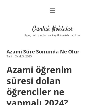
menüyü
Anasayfa
aç
Gizlilik Politikası
Günlük Noktalar
Yasal Uyarı
İlginç bakış açıları ve keyifli içeriklerle dolu.
Hakkımızda
Azami Süre Sonunda Ne Olur
Tarih: Ocak 5, 2025
Azami öğrenim
süresi dolan
öğrenciler ne
yapmalı 2024?