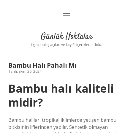
menüyü
Anasayfa
aç
Gizlilik Politikası
Günlük Noktalar
Yasal Uyarı
İlginç bakış açıları ve keyifli içeriklerle dolu.
Hakkımızda
Bambu Halı Pahalı Mı
Tarih: Ekim 26, 2024
Bambu halı kaliteli
midir?
Bambu halılar, tropikal iklimlerde yetişen bambu
bitkisinin liflerinden yapılır. Sentetik olmayan