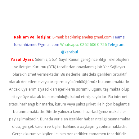
 giriş adresi
betexper.xyz
m elexbet
Reklam ve İletişim:
E-mail:
backlinkpaneli@gmail.com
Teams:
forumhizmeti@gmail.com
Whatsapp: 0262 606 0 726
Telegram:
@karabul
Yasal Uyarı:
Sitemiz, 5651 Sayılı Kanun gereğince Bilgi Teknolojileri
ve İletişim Kurumu (BTK) tarafından onaylanmış bir Yer Sağlayıcı
olarak hizmet vermektedir. Bu nedenle, sitedeki içerikleri proaktif
olarak denetleme veya araştırma yükümlülüğümüz bulunmamaktadır.
Ancak, üyelerimiz yazdıkları içeriklerin sorumluluğunu taşımakta olup,
siteye üye olarak bu sorumluluğu kabul etmiş sayılırlar. Bu internet
sitesi, herhangi bir marka, kurum veya şahıs şirketi ile hiçbir bağlantısı
bulunmamaktadır. Sitede yalnızca kendi hazırladığımız makaleler
paylaşılmaktadır. Burada yer alan içerikler haber niteliği taşımamakta
olup, gerçek kurum ve kişiler hakkında paylaşım yapılmamaktadır.
Gerçek kurum ve kişiler ile isim benzerlikleri tamamen tesadüfidir.