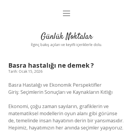
menüyü
Anasayfa
aç
Gizlilik Politikası
Günlük Noktalar
Yasal Uyarı
İlginç bakış açıları ve keyifli içeriklerle dolu.
Hakkımızda
Basra hastalığı ne demek ?
Tarih: Ocak 15, 2026
Basra Hastalığı ve Ekonomik Perspektifler
Giriş: Seçimlerin Sonuçları ve Kaynakların Kıtlığı
Ekonomi, çoğu zaman sayıların, grafiklerin ve
matematiksel modellerin oyun alanı gibi görünse
de, temelinde insan hayatının derin bir yansımasıdır.
Hepimiz, hayatımızın her anında seçimler yapıyoruz.