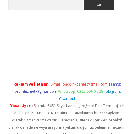
Arama
 giriş adresi
betexper.xyz
m elexbet
Reklam ve İletişim:
E-mail:
backlinkpaneli@gmail.com
Teams:
forumhizmeti@gmail.com
Whatsapp: 0262 606 0 726
Telegram:
@karabul
Yasal Uyarı:
Sitemiz, 5651 Sayılı Kanun gereğince Bilgi Teknolojileri
ve İletişim Kurumu (BTK) tarafından onaylanmış bir Yer Sağlayıcı
olarak hizmet vermektedir. Bu nedenle, sitedeki içerikleri proaktif
olarak denetleme veya araştırma yükümlülüğümüz bulunmamaktadır.