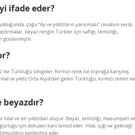
i ifade eder?
lduğunda, çoğu “Ay ve yıldızların yansıması” cevabını verdi,
ştırmalar, beyaz rengin Türkler için saflığı, temizliği,
n göstermiştir.
or?
ız ise Türklüğü simgeler. Kırmızı renk ise toprağa karışmış
ilal ve yıldız Orta Asya’dan gelen Türklüğü, kırmızı zemin is
e beyazdır?
 hilal ve bir yıldızdan oluşur. Beyaz, temizliği, masumiyeti v
zgürlüğü için dökülen kanı temsil eder. Hilal, ışığı ve geleceği
ağımsızlığını sembolize eder.