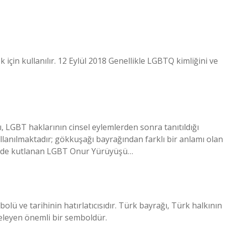
için kullanılır. 12 Eylül 2018 Genellikle LGBTQ kimliğini ve
ı, LGBT haklarının cinsel eylemlerden sonra tanıtıldığı
llanılmaktadır; gökkuşağı bayrağından farklı bir anlamı olan
eri’nde kutlanan LGBT Onur Yürüyüşü…
bolü ve tarihinin hatırlatıcısıdır. Türk bayrağı, Türk halkının
geleyen önemli bir semboldür.