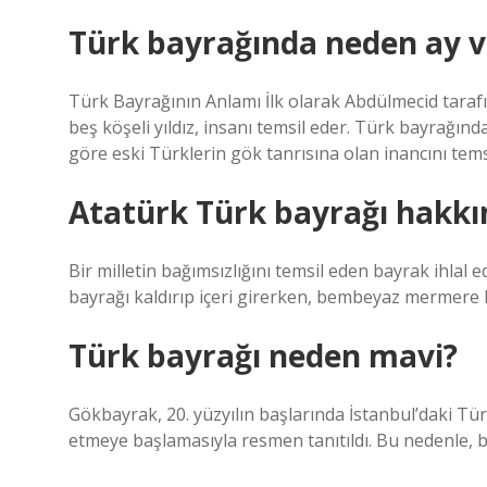
Türk bayrağında neden ay ve
Türk Bayrağının Anlamı İlk olarak Abdülmecid tara
beş köşeli yıldız, insanı temsil eder. Türk bayrağında 
göre eski Türklerin gök tanrısına olan inancını tems
Atatürk Türk bayrağı hakkı
Bir milletin bağımsızlığını temsil eden bayrak ihlal
bayrağı kaldırıp içeri girerken, bembeyaz mermere 
Türk bayrağı neden mavi?
Gökbayrak, 20. yüzyılın başlarında İstanbul’daki Tür
etmeye başlamasıyla resmen tanıtıldı. Bu nedenle, b