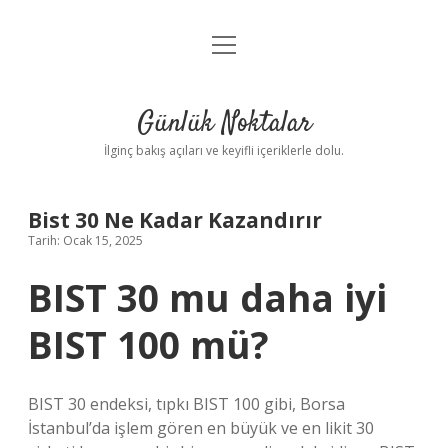
menüyü
Anasayfa
aç
Gizlilik Politikası
Günlük Noktalar
Yasal Uyarı
İlginç bakış açıları ve keyifli içeriklerle dolu.
Hakkımızda
Bist 30 Ne Kadar Kazandırır
Tarih: Ocak 15, 2025
BIST 30 mu daha iyi
BIST 100 mü?
BIST 30 endeksi, tıpkı BIST 100 gibi, Borsa
İstanbul’da işlem gören en büyük ve en likit 30