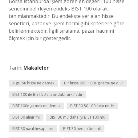
Borsa İstanbul’da işlem gören en değerli 100 hisse
senedini belirleyen endeks BIST 100 olarak
tanımlanmaktadır. Bu endekste yer alan hisse
senetleri, pazar ve işlem hacmi gibi kriterlere göre
belirlenmektedir. İlgili sıralama, pazar hacmini
ölçmek için bir göstergedir.
Tarih:
Makaleler
A grubu hisse ne demek
Bir hisse BIST 100e girerse ne olur
BIST 100 ile BIST 50 arasındaki fark nedir
BIST 100e girmek ne demek
BIST 30 50 100 farkı nedir
BIST 30 alınır mı
BIST 30 mu daha iyi BIST 100 mü
BIST 30 nasıl hesaplanır
BIST 30 neden önemli