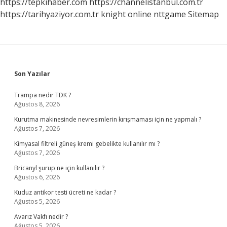
https://tepkihaber.com
https://channelistanbul.com.tr
https://tarihyaziyor.com.tr
knight online
nttgame
Sitemap
Sidebar
Son Yazılar
Trampa nedir TDK ?
Ağustos 8, 2026
Kurutma makinesinde nevresimlerin kırışmaması için ne yapmalı ?
Ağustos 7, 2026
Kimyasal filtreli güneş kremi gebelikte kullanılır mı ?
Ağustos 7, 2026
Bricanyl şurup ne için kullanılır ?
Ağustos 6, 2026
Kuduz antikor testi ücreti ne kadar ?
Ağustos 5, 2026
Avarız Vakfı nedir ?
Ağustos 5, 2026