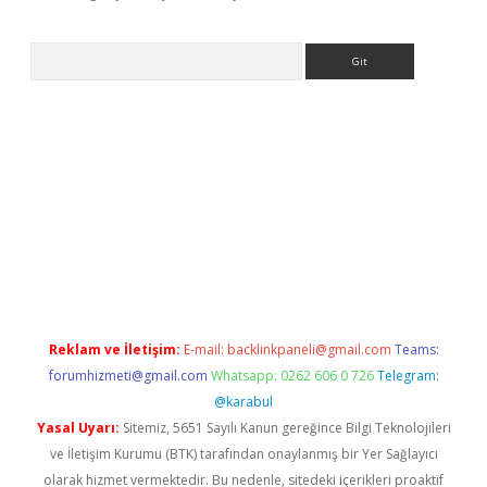
Arama
iriş adresi
betexper.xyz
m elexbet
Reklam ve İletişim:
E-mail:
backlinkpaneli@gmail.com
Teams:
forumhizmeti@gmail.com
Whatsapp: 0262 606 0 726
Telegram:
@karabul
Yasal Uyarı:
Sitemiz, 5651 Sayılı Kanun gereğince Bilgi Teknolojileri
ve İletişim Kurumu (BTK) tarafından onaylanmış bir Yer Sağlayıcı
olarak hizmet vermektedir. Bu nedenle, sitedeki içerikleri proaktif