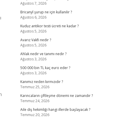
Ağustos 7, 2026
Bricanyl şurup ne için kullanılır ?
ı
Ağustos 6, 2026
Kuduz antikor testi ücreti ne kadar ?
Ağustos 5, 2026
Avarız Vakfı nedir ?
Ağustos 5, 2026
Ahlak nedir ve tanımı nedir ?
Ağustos 3, 2026
500 000 bin TL kaç euro eder ?
Ağustos 3, 2026
Kanımız neden kırmızıdır ?
Temmuz 25, 2026
n
Karıncaların çiftleşme dönemi ne zamandır ?
Temmuz 24, 2026
Aile diş hekimliği hangi illerde başlayacak ?
Temmuz 20, 2026