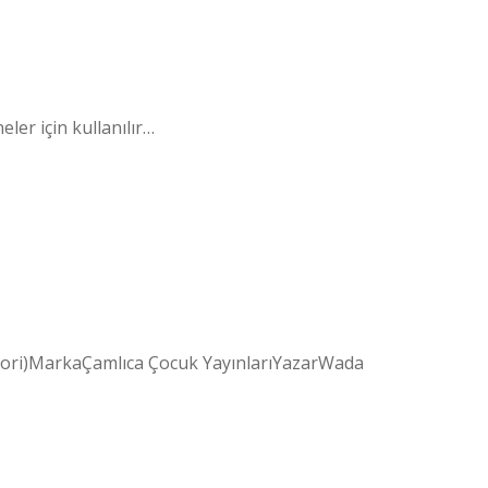
ler için kullanılır…
yatori)MarkaÇamlıca Çocuk YayınlarıYazarWada