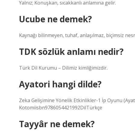
Yalnız; Konuşkan, sıcakkanlı anlamına gelir.
Ucube ne demek?
Kaynağı bilinmeyen, tuhaf, anlaşılmaz, biçimsiz nesne
TDK sözlük anlamı nedir?
Türk Dil Kurumu – Dilimiz kimliğimizdir.
Ayatori hangi dilde?
Zeka Gelişimine Yönelik Etkinlikler-1 İp Oyunu (A
Kotomiisbn9786054421992DilTürkçe
Tayyâr ne demek?