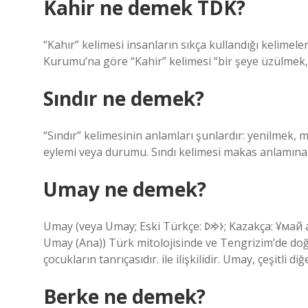
Kahir ne demek TDK?
“Kahır” kelimesi insanların sıkça kullandığı kelimele
Kurumu’na göre “Kahir” kelimesi “bir şeye üzülmek
Sındır ne demek?
“Sındır” kelimesinin anlamları şunlardır: yenilmek, 
eylemi veya durumu. Sındı kelimesi makas anlamına 
Umay ne demek?
Umay (veya Umay; Eski Türkçe: 𐰆𐰢𐰖; Kazakça: Ұмай aна, Umay ana; Rusça: Ума́й / Ымай, Umáj / Ymaj, Türkçe:
Umay (Ana)) Türk mitolojisinde ve Tengrizim’de doğur
çocukların tanrıçasıdır. ile ilişkilidir. Umay, çeşitl
Berke ne demek?