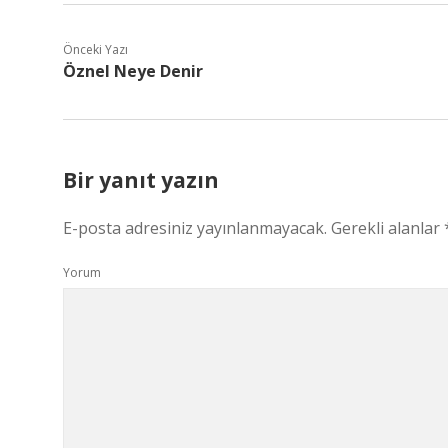
Önceki Yazı
Öznel Neye Denir
Bir yanıt yazın
E-posta adresiniz yayınlanmayacak.
Gerekli alanlar
Yorum