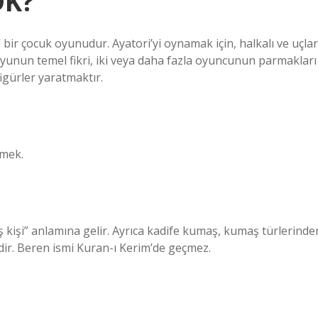
DK?
 bir çocuk oyunudur. Ayatori’yi oynamak için, halkalı ve uçlar
 Oyunun temel fikri, iki veya daha fazla oyuncunun parmakları
 figürler yaratmaktır.
emek.
ş kişi” anlamına gelir. Ayrıca kadife kumaş, kumaş türlerinde
mdir. Beren ismi Kuran-ı Kerim’de geçmez.