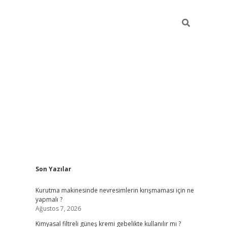
Sidebar
Son Yazılar
i
vdcasino güncel giriş
ilbet casino
ilbet yeni giriş
Betexper giri
Kurutma makinesinde nevresimlerin kırışmaması için ne
yapmalı ?
Ağustos 7, 2026
Kimyasal filtreli güneş kremi gebelikte kullanılır mı ?