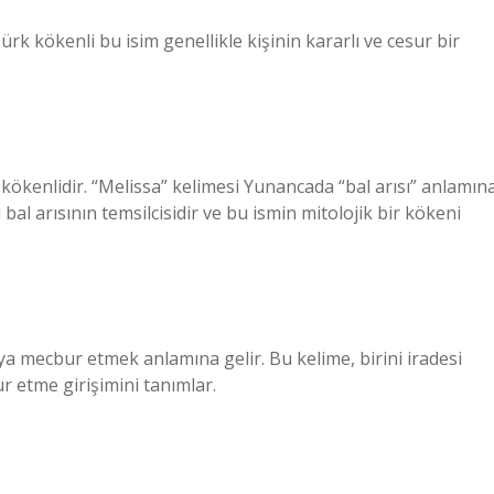
k kökenli bu isim genellikle kişinin kararlı ve cesur bir
kenlidir. “Melissa” kelimesi Yunancada “bal arısı” anlamın
 bal arısının temsilcisidir ve bu ismin mitolojik bir kökeni
ya mecbur etmek anlamına gelir. Bu kelime, birini iradesi
 etme girişimini tanımlar.