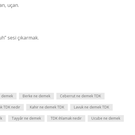
an, uçan.
uh” sesi çıkarmak.
e demek
Berke ne demek
Ceberrut ne demek TDK
k TDK nedir
Kahir ne demek TDK
Lavuk ne demek TDK
ek
Tayyâr ne demek
TDK ıhlamak nedir
Ucube ne demek