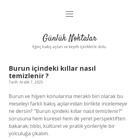
menüyü
Anasayfa
aç
Gizlilik Politikası
Günlük Noktalar
Yasal Uyarı
İlginç bakış açıları ve keyifli içeriklerle dolu.
Hakkımızda
Burun içindeki kıllar nasıl
temizlenir ?
Tarih: Aralık 7, 2025
Burun ve hijyen konularına meraklı biri olarak bu
meseleyi farklı bakış açılarından birlikte incelemeye
ne dersin? “Burun içindeki kıllar nasıl temizlenir?”
sorusuna hem küresel hem de yerel perspektiften
bakarak; tıbbi, kültürel ve pratik yönleriyle bir
yolculuğa çıkalım.