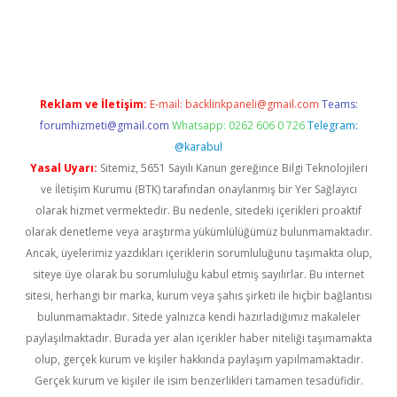
etexper giriş adresi
betexper.xyz
m elexbet
Reklam ve İletişim:
E-mail:
backlinkpaneli@gmail.com
Teams:
forumhizmeti@gmail.com
Whatsapp: 0262 606 0 726
Telegram:
@karabul
Yasal Uyarı:
Sitemiz, 5651 Sayılı Kanun gereğince Bilgi Teknolojileri
ve İletişim Kurumu (BTK) tarafından onaylanmış bir Yer Sağlayıcı
olarak hizmet vermektedir. Bu nedenle, sitedeki içerikleri proaktif
olarak denetleme veya araştırma yükümlülüğümüz bulunmamaktadır.
Ancak, üyelerimiz yazdıkları içeriklerin sorumluluğunu taşımakta olup,
siteye üye olarak bu sorumluluğu kabul etmiş sayılırlar. Bu internet
sitesi, herhangi bir marka, kurum veya şahıs şirketi ile hiçbir bağlantısı
bulunmamaktadır. Sitede yalnızca kendi hazırladığımız makaleler
paylaşılmaktadır. Burada yer alan içerikler haber niteliği taşımamakta
olup, gerçek kurum ve kişiler hakkında paylaşım yapılmamaktadır.
Gerçek kurum ve kişiler ile isim benzerlikleri tamamen tesadüfidir.