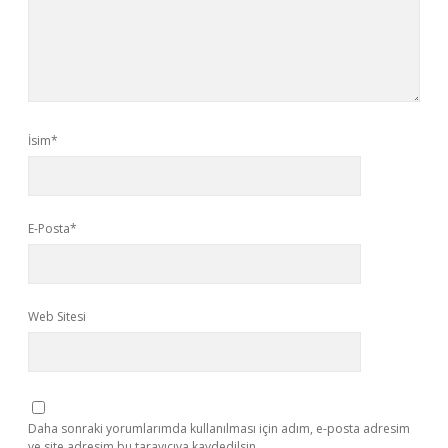
İsim*
E-Posta*
Web Sitesi
Daha sonraki yorumlarımda kullanılması için adım, e-posta adresim
ve site adresim bu tarayıcıya kaydedilsin.