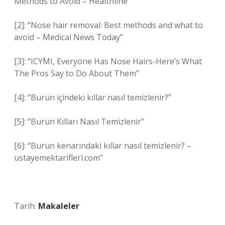
Methods to Avoid – Healthline”
[2]: “Nose hair removal: Best methods and what to
avoid – Medical News Today”
[3]: “ICYMI, Everyone Has Nose Hairs-Here’s What
The Pros Say to Do About Them”
[4]: “Burun içindeki kıllar nasıl temizlenir?”
[5]: “Burun Kılları Nasıl Temizlenir”
[6]: “Burun kenarındaki kıllar nasıl temizlenir? –
ustayemektarifleri.com”
Tarih:
Makaleler