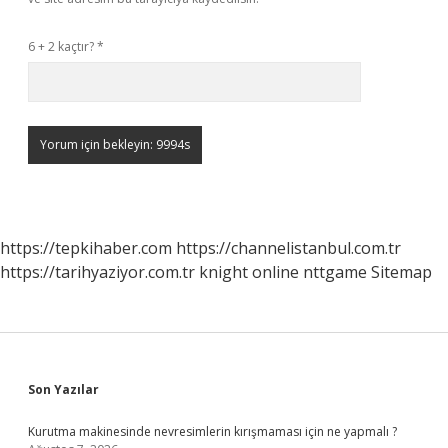
6 + 2 kaçtır?
*
https://tepkihaber.com
https://channelistanbul.com.tr
https://tarihyaziyor.com.tr
knight online
nttgame
Sitemap
Sidebar
Son Yazılar
Kurutma makinesinde nevresimlerin kırışmaması için ne yapmalı ?