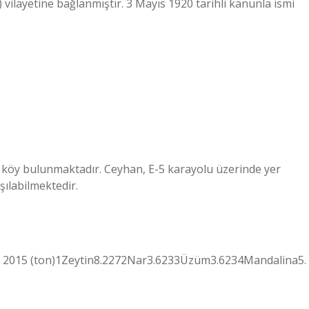
 vilayetine bağlanmıştır. 3 Mayıs 1920 tarihli kanunla ismi
 82 köy bulunmaktadır. Ceyhan, E-5 karayolu üzerinde yer
şılabilmektedir.
tim 2015 (ton)1Zeytin8.2272Nar3.6233Üzüm3.6234Mandalina5.