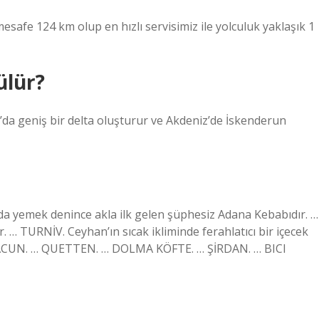
afe 124 km olup en hızlı servisimiz ile yolculuk yaklaşık 1
ülür?
’da geniş bir delta oluşturur ve Akdeniz’de İskenderun
 yemek denince akla ilk gelen şüphesiz Adana Kebabıdır. …
r. … TURNİV. Ceyhan’ın sıcak ikliminde ferahlatıcı bir içecek
HMACUN. … QUETTEN. … DOLMA KÖFTE. … ŞİRDAN. … BICI