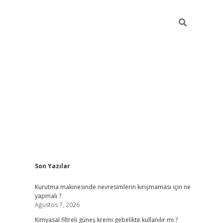
Sidebar
Son Yazılar
tci
vdcasino güncel giriş
ilbet casino
ilbet yeni giriş
Betexper gi
Kurutma makinesinde nevresimlerin kırışmaması için ne
yapmalı ?
Ağustos 7, 2026
Kimyasal filtreli güneş kremi gebelikte kullanılır mı ?