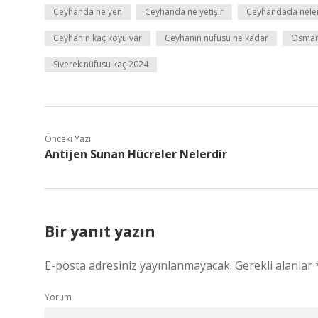
Ceyhanda ne yen
Ceyhanda ne yetişir
Ceyhandada neler
Ceyhanın kaç köyü var
Ceyhanın nüfusu ne kadar
Osmani
Siverek nüfusu kaç 2024
Önceki Yazı
Antijen Sunan Hücreler Nelerdir
Bir yanıt yazın
E-posta adresiniz yayınlanmayacak.
Gerekli alanlar
Yorum