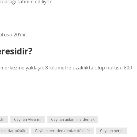
olacağı tahmin ediliyor.
üfusu 20’dir.
residir?
 merkezine yaklaşık 8 kilometre uzaklıkta olup nüfusu 800
dir
Ceyhan Alevi mi
Ceyhan anlamı ne demek
ne kadar büyük
Ceyhan nereden denize dökülür
Ceyhan nereli