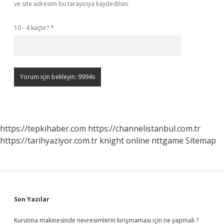
ve site adresim bu tarayıcıya kaydedilsin.
10 - 4 kaçtır?
*
https://tepkihaber.com
https://channelistanbul.com.tr
https://tarihyaziyor.com.tr
knight online
nttgame
Sitemap
Sidebar
Son Yazılar
Kurutma makinesinde nevresimlerin kırışmaması için ne yapmalı ?