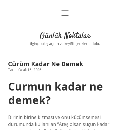
menüyü
Anasayfa
aç
Gizlilik Politikası
Günlük Noktalar
Yasal Uyarı
İlginç bakış açıları ve keyifli içeriklerle dolu.
Hakkımızda
Cürüm Kadar Ne Demek
Tarih: Ocak 15, 2025
Curmun kadar ne
demek?
Birinin birine kızması ve onu küçümsemesi
durumunda kullanılan “Ateş olsan suçun kadar