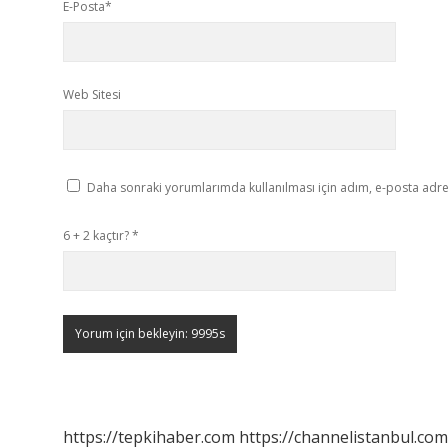
E-Posta*
Web Sitesi
Daha sonraki yorumlarımda kullanılması için adım, e-posta adres
6 + 2 kaçtır?
*
https://tepkihaber.com
https://channelistanbul.com