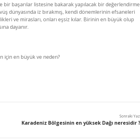
bir başarılar listesine bakarak yapılacak bir değerlendirme
dövüş dünyasında iz bırakmış, kendi dönemlerinin efsaneleri
likleri ve mirasları, onları eşsiz kılar. Birinin en büyük olup
sına dayanır.
in için en büyük ve neden?
Sonraki Yaz
Karadeniz Bölgesinin en yüksek Dağı neresidir 