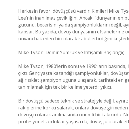
Herkesin favori dövüşçüsü vardır. Kimileri Mike Tyso
Lee’nin inanılmaz çevikliğini. Ancak, “dünyanın en
gücünü, becerisini ya da şampiyonluklarını değil, a
kapsar. Bu yazıda, dövüş dünyasının efsanelerine od
unvanı hak eden biri olarak kabul ettirdiğini keşfed
Mike Tyson: Demir Yumruk ve İhtişamlı Başlangıç
Mike Tyson, 1980’lerin sonu ve 1990’ların başında,
çıktı. Genç yaşta kazandığı şampiyonluklar, dövüşsev
ağır sıklet şampiyonluğuna ulaşarak, tarihteki en g
tanımlamak için tek bir kelime yeterdi: yıkıcı.
Bir dövüşçü sadece teknik ve stratejiyle değil, aynı 
rakiplerine korku salarak, onlara dövüşe girmeden ö
dövüşçü olarak anılmasında önemli bir faktördü. Ne
profesyonel zorluklar yaşasa da, dövüşçü olarak etki