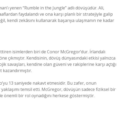
n’ı yenen “Rumble in the Jungle” adlı dövüşüdür. Ali,
aaflardan faydalandı ve ona karşı planlı bir stratejiyle galip
ğil, kendi zekâsını kullanarak başarıya ulaşmanın ne kadar
tiren isimlerden biri de Conor McGregor’dur. İrlandalı
öne çıkmıştır. Kendisinin, dövüş dünyasındaki etkisi yalnızca
lojik savaşları, kendine olan güveni ve rakiplerine karşı açtığı
t kazandırmıştır.
do’yu 13 saniyede nakavt etmesidir. Bu zafer, onun
 yaklaşımı temsil etti. McGregor, dövüşün sadece fiziksel bir
 önemli bir rol oynadığını herkese göstermiştir.