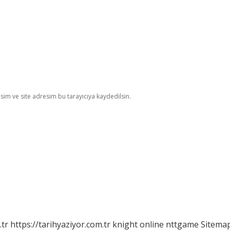
im ve site adresim bu tarayıcıya kaydedilsin.
.tr
https://tarihyaziyor.com.tr
knight online
nttgame
Sitema