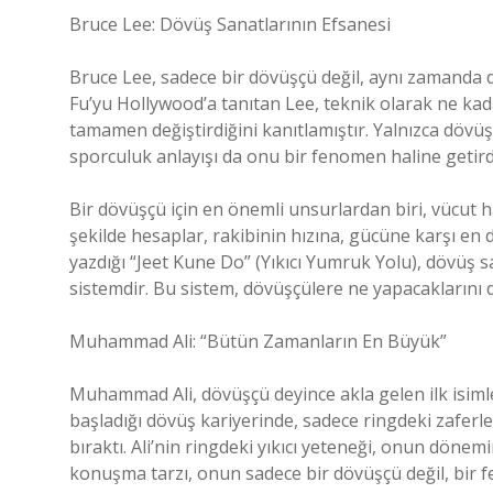
Bruce Lee: Dövüş Sanatlarının Efsanesi
Bruce Lee, sadece bir dövüşçü değil, aynı zamanda 
Fu’yu Hollywood’a tanıtan Lee, teknik olarak ne ka
tamamen değiştirdiğini kanıtlamıştır. Yalnızca dövüş 
sporculuk anlayışı da onu bir fenomen haline getird
Bir dövüşçü için en önemli unsurlardan biri, vücut h
şekilde hesaplar, rakibinin hızına, gücüne karşı en d
yazdığı “Jeet Kune Do” (Yıkıcı Yumruk Yolu), dövüş s
sistemdir. Bu sistem, dövüşçülere ne yapacaklarını de
Muhammad Ali: “Bütün Zamanların En Büyük”
Muhammad Ali, dövüşçü deyince akla gelen ilk isiml
başladığı dövüş kariyerinde, sadece ringdeki zaferler
bıraktı. Ali’nin ringdeki yıkıcı yeteneği, onun dönemi
konuşma tarzı, onun sadece bir dövüşçü değil, bir 