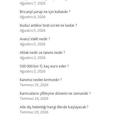
Ağustos 7, 2026
Bricanyl şurup ne için kullanılır ?
Ağustos 6, 2026
Kuduz antikor testi ücreti ne kadar ?
Ağustos 5, 2026
Avarız Vakfı nedir ?
Ağustos 5, 2026
Ahlak nedir ve tanımı nedir ?
Ağustos 3, 2026
500 000 bin TL kaç euro eder ?
Ağustos 3, 2026
Kanımız neden kırmızıdır ?
Temmuz 25, 2026
Karıncaların çiftleşme dönemi ne zamandır ?
Temmuz 24, 2026
Aile diş hekimliği hangi illerde başlayacak ?
Temmuz 20, 2026