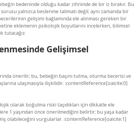
 bebeğin bedeninde olduğu kadar zihninde de bir iz bırakır. Bu
sorusu yalnızca beslenme talimatı değil; aynı zamanda bir
ecerilerinin gelişimi bağlamında ele alınması gereken bir
tine eklemenin psikolojik boyutlarını incelerken, bilimsel
ık tutacağız.
enmesinde Gelişimsel
arında önerilir; bu, bebeğin başını tutma, oturma becerisi ve
larına ulaşmasıyla ilişkilidir. :contentReference[oaicite:0]
ik olarak boğulma riski taşıdıkları için dikkatle ele
re 1 yaşından önce önerilmediğini belirtir; bu yaşa kadar
ş olabileceğini vurgularlar. :contentReference[oaicite:1]