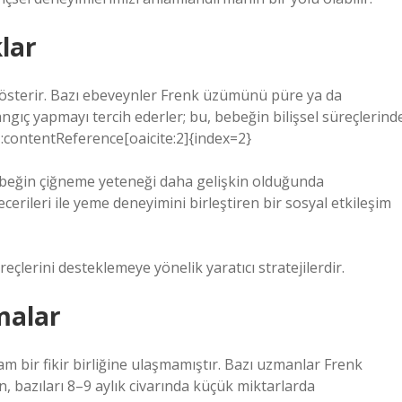
klar
k gösterir. Bazı ebeveynler Frenk üzümünü püre ya da
ıç yapmayı tercih ederler; bu, bebeğin bilişsel süreçlerind
r. :contentReference[oaicite:2]{index=2}
beğin çiğneme yeteneği daha gelişkin olduğunda
erileri ile yeme deneyimini birleştiren bir sosyal etkileşim
reçlerini desteklemeye yönelik yaratıcı stratejilerdir.
şmalar
am bir fikir birliğine ulaşmamıştır. Bazı uzmanlar Frenk
bazıları 8–9 aylık civarında küçük miktarlarda