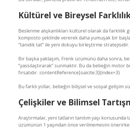
Kültürel ve Bireysel Farklılı
Beslenme alışkanlıkları kültürel olarak da farklılı
komposto şeklinde vererek daha yumuşak bir başlang
“tanıdık tat” ile yeni dokuyu birleştirme stratejisidi
Bir başka yaklaşım, Frenk üzümünü daha sonra, be
“yassılaştırarak” sunmaktır. Bu da bebeğin motor bec
fırsatıdır. :contentReference[oaicite:3]{index=3}
Bu farklı yollar, bebeğin bilişsel ve sosyal gelişim sü
Çelişkiler ve Bilimsel Tartı
Araştırmalar, yeni tatların tanıtım yaşı konusunda t
üzümünün 1 yaşından önce verilmemesini önerirken, 