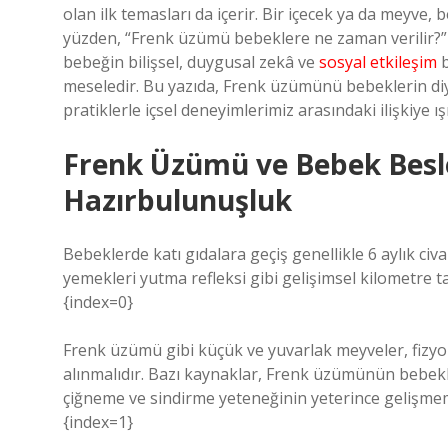
olan ilk temasları da içerir. Bir içecek ya da meyve,
yüzden, “Frenk üzümü bebeklere ne zaman verilir?” 
bebeğin bilişsel, duygusal zekâ ve
sosyal etkileşim
b
meseledir. Bu yazıda, Frenk üzümünü bebeklerin diye
pratiklerle içsel deneyimlerimiz arasındaki ilişkiye ış
Frenk Üzümü ve Bebek Besl
Hazırbulunuşluk
Bebeklerde katı gıdalara geçiş genellikle 6 aylık civ
yemekleri yutma refleksi gibi gelişimsel kilometre taş
{index=0}
Frenk üzümü gibi küçük ve yuvarlak meyveler, fizyoloj
alınmalıdır. Bazı kaynaklar, Frenk üzümünün bebekle
çiğneme ve sindirme yeteneğinin yeterince gelişmemi
{index=1}