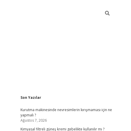
Sidebar
Son Yazılar
vdcasino güncel giriş
ilbet casino
ilbet yeni giriş
Betexper giri
Kurutma makinesinde nevresimlerin kırışmaması için ne
yapmalı ?
Ağustos 7, 2026
Kimyasal filtreli güneş kremi gebelikte kullanılır mı ?