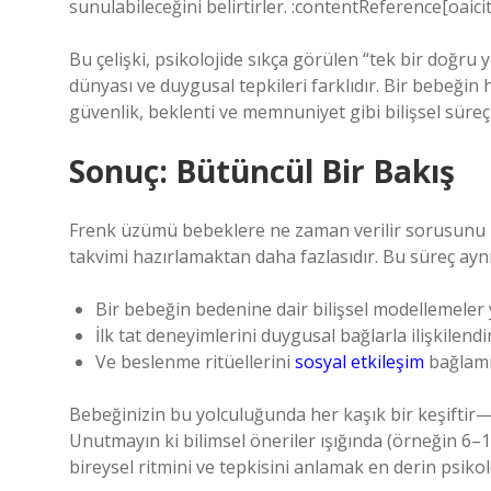
sunulabileceğini belirtirler. :contentReference[oaici
Bu çelişki, psikolojide sıkça görülen “tek bir doğru y
dünyası ve duygusal tepkileri farklıdır. Bir bebeğin 
güvenlik, beklenti ve memnuniyet gibi bilişsel süreçl
Sonuç: Bütüncül Bir Bakış
Frenk üzümü bebeklere ne zaman verilir sorusunu p
takvimi hazırlamaktan daha fazlasıdır. Bu süreç ay
Bir bebeğin bedenine dair bilişsel modellemeler
İlk tat deneyimlerini duygusal bağlarla ilişkilend
Ve beslenme ritüellerini
sosyal etkileşim
bağlamı
Bebeğinizin bu yolculuğunda her kaşık bir keşiftir—f
Unutmayın ki bilimsel öneriler ışığında (örneğin 6–1
bireysel ritmini ve tepkisini anlamak en derin psikolo