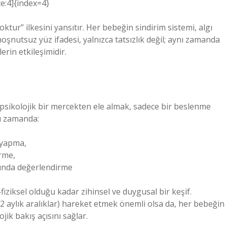
te:4]{index=4}
oktur” ilkesini yansıtır. Her bebeğin sindirim sistemi, algı
hoşnutsuz yüz ifadesi, yalnızca tatsızlık değil; aynı zamanda
erin etkileşimidir.
sikolojik bir mercekten ele almak, sadece bir beslenme
nı zamanda:
 yapma,
irme,
nda değerlendirme
iziksel olduğu kadar zihinsel ve duygusal bir keşif.
2 aylık aralıklar) hareket etmek önemli olsa da, her bebeğin
jik bakış açısını sağlar.