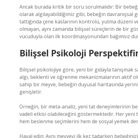
Ancak burada kritik bir soru sorulmalıdır: Bir bebeği
olarak algılayabildiğimiz gibi, bebeğin davranışsal g
tattığında çene kaslarının kontrolü, yutma düzeni vey
olmayan, aynı zamanda bilişsel süreçlerin de bir gö
vücuduyla olan ilk koordinasyonundan bağımsız d
Bilişsel Psikoloji Perspektif
Bilişsel psikolojiye göre, yeni bir gıdayla tanışmak
algı, beklenti ve öğrenme mekanizmalarının aktif o
sahip bir meyve, bebeğin duyusal haritasında yerini 
genişletir.
Örneğin, bir meta-analiz, yeni tat deneyimlerinin b
vadeli etkisi olabileceğini göstermektedir. Her yeni t
hem beslenme seçimlerini hem de sosyal yemek deney
Hayal edin: Aynı meyveyi ilk kez tadarken bebeğiniz