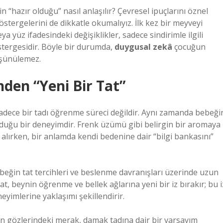
n “hazır olduğu” nasıl anlaşılır? Çevresel ipuçlarını öznel
östergelerini de dikkatle okumalıyız. İlk kez bir meyveyi
a yüz ifadesindeki değişiklikler, sadece sindirimle ilgili
stergesidir. Böyle bir durumda,
duygusal zekâ
çocuğun
üşünülemez.
inden “Yeni Bir Tat”
 sadece bir tadı öğrenme süreci değildir. Aynı zamanda bebeği
lduğu bir deneyimdir. Frenk üzümü gibi belirgin bir aromaya
alırken, bir anlamda kendi bedenine dair “bilgi bankasını”
ebeğin tat tercihleri ve beslenme davranışları üzerinde uzun
at, beynin öğrenme ve bellek ağlarına yeni bir iz bırakır; bu i
imlerine yaklaşımı şekillendirir.
in gözlerindeki merak, damak tadına dair bir varsayım