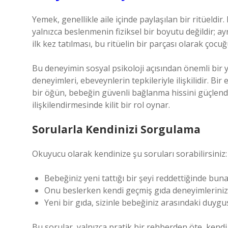
Yemek, genellikle aile içinde paylaşılan bir ritüeldir
yalnızca beslenmenin fiziksel bir boyutu değildir; 
ilk kez tatılması, bu ritüelin bir parçası olarak çocu
Bu deneyimin sosyal psikoloji açısından önemli bir 
deneyimleri, ebeveynlerin tepkileriyle ilişkilidir. B
bir öğün, bebeğin güvenli bağlanma hissini güçlend
ilişkilendirmesinde kilit bir rol oynar.
Sorularla Kendinizi Sorgulama
Okuyucu olarak kendinize şu soruları sorabilirsiniz:
Bebeğiniz yeni tattığı bir şeyi reddettiğinde bun
Onu beslerken kendi geçmiş gıda deneyimlerinizi
Yeni bir gıda, sizinle bebeğiniz arasındaki duygus
Bu sorular, yalnızca pratik bir rehberden öte, kendi