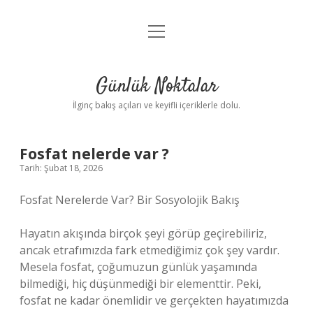
menüyü
Anasayfa
aç
Gizlilik Politikası
Günlük Noktalar
Yasal Uyarı
İlginç bakış açıları ve keyifli içeriklerle dolu.
Hakkımızda
Fosfat nelerde var ?
Tarih: Şubat 18, 2026
Fosfat Nerelerde Var? Bir Sosyolojik Bakış
Hayatın akışında birçok şeyi görüp geçirebiliriz,
ancak etrafımızda fark etmediğimiz çok şey vardır.
Mesela fosfat, çoğumuzun günlük yaşamında
bilmediği, hiç düşünmediği bir elementtir. Peki,
fosfat ne kadar önemlidir ve gerçekten hayatımızda