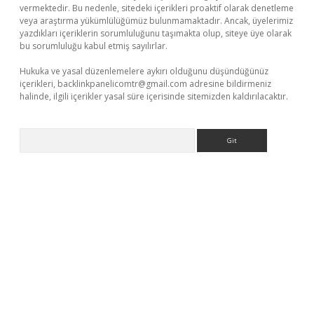
vermektedir. Bu nedenle, sitedeki içerikleri proaktif olarak denetleme
veya araştırma yükümlülüğümüz bulunmamaktadır. Ancak, üyelerimiz
yazdıkları içeriklerin sorumluluğunu taşımakta olup, siteye üye olarak
bu sorumluluğu kabul etmiş sayılırlar.
Hukuka ve yasal düzenlemelere aykırı olduğunu düşündüğünüz
içerikleri,
backlinkpanelicomtr@gmail.com
adresine bildirmeniz
halinde, ilgili içerikler yasal süre içerisinde sitemizden kaldırılacaktır.
Arama
er giriş adresi
betexper.xyz
m elexbet