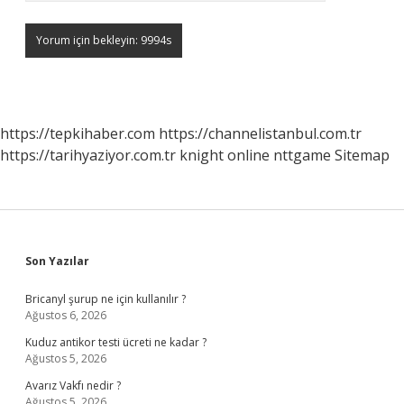
https://tepkihaber.com
https://channelistanbul.com.tr
https://tarihyaziyor.com.tr
knight online
nttgame
Sitemap
Sidebar
Son Yazılar
Bricanyl şurup ne için kullanılır ?
Ağustos 6, 2026
Kuduz antikor testi ücreti ne kadar ?
Ağustos 5, 2026
Avarız Vakfı nedir ?
Ağustos 5, 2026