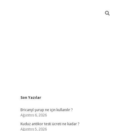
Sidebar
Son Yazılar
etci
vdcasino güncel giriş
ilbet casino
ilbet yeni giriş
Betexper g
Bricanyl şurup ne için kullanılır ?
Ağustos 6, 2026
Kuduz antikor testi ücreti ne kadar ?
Ağustos 5, 2026