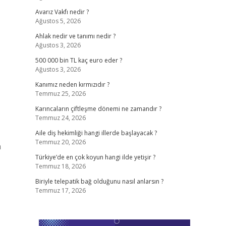
Avarız Vakfı nedir ?
Ağustos 5, 2026
Ahlak nedir ve tanımı nedir ?
Ağustos 3, 2026
500 000 bin TL kaç euro eder ?
Ağustos 3, 2026
Kanımız neden kırmızıdır ?
Temmuz 25, 2026
Karıncaların çiftleşme dönemi ne zamandır ?
Temmuz 24, 2026
Aile diş hekimliği hangi illerde başlayacak ?
Temmuz 20, 2026
n
Türkiye’de en çok koyun hangi ilde yetişir ?
Temmuz 18, 2026
Biriyle telepatik bağ olduğunu nasıl anlarsın ?
Temmuz 17, 2026