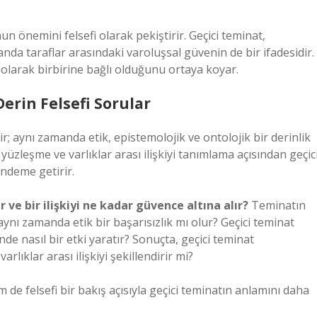
n önemini felsefi olarak pekiştirir. Geçici teminat,
da taraflar arasındaki varoluşsal güvenin de bir ifadesidir.
k olarak birbirine bağlı olduğunu ortaya koyar.
erin Felsefi Sorular
ir; aynı zamanda etik, epistemolojik ve ontolojik bir derinlik
e yüzleşme ve varlıklar arası ilişkiyi tanımlama açısından geçic
ündeme getirir.
 ve bir ilişkiyi ne kadar güvence altına alır?
Teminatın
aynı zamanda etik bir başarısızlık mı olur? Geçici teminat
de nasıl bir etki yaratır? Sonuçta, geçici teminat
lıklar arası ilişkiyi şekillendirir mi?
de felsefi bir bakış açısıyla geçici teminatın anlamını daha