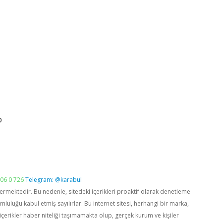
p
06 0 726
Telegram: @karabul
vermektedir. Bu nedenle, sitedeki içerikleri proaktif olarak denetleme
luğu kabul etmiş sayılırlar. Bu internet sitesi, herhangi bir marka,
içerikler haber niteliği taşımamakta olup, gerçek kurum ve kişiler