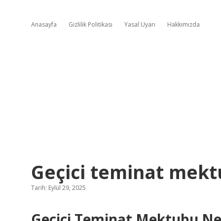
Anasayfa
Gizlilik Politikası
Yasal Uyarı
Hakkımızda
Geçici teminat mektu
Tarih: Eylül 29, 2025
Geçici Teminat Mektubu Nede