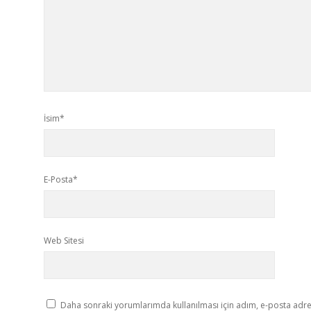
İsim*
E-Posta*
Web Sitesi
Daha sonraki yorumlarımda kullanılması için adım, e-posta adres