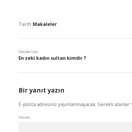
Tarih:
Makaleler
Önceki Yazı
En zeki kadın sultan kimdir ?
Bir yanıt yazın
E-posta adresiniz yayınlanmayacak.
Gerekli alanlar
Yorum