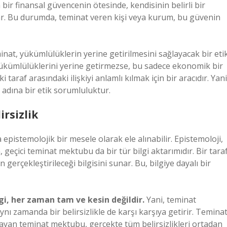
ir finansal güvencenin ötesinde, kendisinin belirli bir
ar. Bu durumda, teminat veren kişi veya kurum, bu güvenin
inat, yükümlülüklerin yerine getirilmesini sağlayacak bir eti
yükümlülüklerini yerine getirmezse, bu sadece ekonomik bir
i taraf arasındaki ilişkiyi anlamlı kılmak için bir aracıdır. Yani
dına bir etik sorumluluktur.
irsizlik
pistemolojik bir mesele olarak ele alınabilir. Epistemoloji,
n, geçici teminat mektubu da bir tür bilgi aktarımıdır. Bir taraf
erçekleştirileceği bilgisini sunar. Bu, bilgiye dayalı bir
i, her zaman tam ve kesin değildir.
Yani, teminat
ı zamanda bir belirsizlikle de karşı karşıya getirir. Temina
ğlayan teminat mektubu, gerçekte tüm belirsizlikleri ortadan