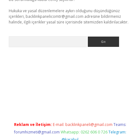
Hukuka ve yasal düzenlemelere aykırı olduğunu düşündüğünüz
içerikleri,
backlinkpanelicomtr@gmail.com
adresine bildirmeniz
halinde, ilgili içerikler yasal süre içerisinde sitemizden kaldırılacaktır.
Arama
 giriş adresi
betexper.xyz
m elexbet
Reklam ve İletişim:
E-mail:
backlinkpaneli@gmail.com
Teams:
forumhizmeti@gmail.com
Whatsapp: 0262 606 0 726
Telegram:
@karabul