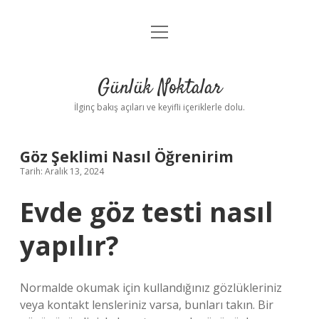
menüyü
Anasayfa
aç
Gizlilik Politikası
Günlük Noktalar
Yasal Uyarı
İlginç bakış açıları ve keyifli içeriklerle dolu.
Hakkımızda
Göz Şeklimi Nasıl Öğrenirim
Tarih: Aralık 13, 2024
Evde göz testi nasıl
yapılır?
Normalde okumak için kullandığınız gözlükleriniz
veya kontakt lensleriniz varsa, bunları takın. Bir