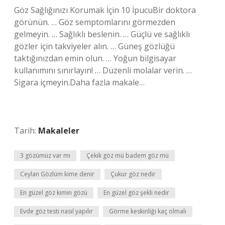
Göz Sağlığınızı Korumak İçin 10 İpucuBir doktora
görünün. … Göz semptomlarını görmezden
gelmeyin. … Sağlıklı beslenin. … Güçlü ve sağlıklı
gözler için takviyeler alın. … Güneş gözlüğü
taktığınızdan emin olun. … Yoğun bilgisayar
kullanımını sınırlayın! … Düzenli molalar verin. …
Sigara içmeyin.Daha fazla makale…
Tarih:
Makaleler
3 gözümüz var mı
Çekik göz mü badem göz mü
Ceylan Gözlüm kime denir
Çukur göz nedir
En güzel göz kimin gözü
En güzel göz şekli nedir
Evde göz testi nasıl yapılır
Görme keskinliği kaç olmalı