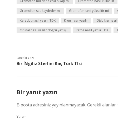
Gramofon mu daha eski pikap mı
Gramofon nasıl kullanılır
Gramofon ses kaydeder mi
Gramofon sesi yükseltir mi
Karadut nasıl yazılır TDK
Krun nasıl yazılır
Oğlu kızı nasıl
Orjinal nasıl yazılır doğru yazılışı
Patoz nasıl yazılır TDK
Önceki Yazı
Bir İNgiliz Sterlini Kaç Türk Tlsi
Bir yanıt yazın
E-posta adresiniz yayınlanmayacak.
Gerekli alanlar
Yorum