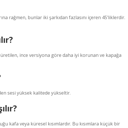
rına rağmen, bunlar iki şarkıdan fazlasını içeren 45’liklerdir.
lır?
n üretilen, ince versiyona göre daha iyi korunan ve kapağa
?
n sesi yüksek kalitede yükseltir.
ılır?
uğu kafa veya küresel kısımlardır. Bu kısımlara küçük bir