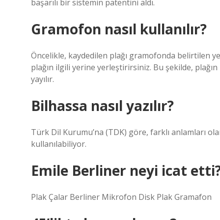
başarılı bir sistemin patentini aldı.
Gramofon nasıl kullanılır?
Öncelikle, kaydedilen plağı gramofonda belirtilen 
plağın ilgili yerine yerleştirirsiniz. Bu şekilde, plağı
yayılır.
Bilhassa nasıl yazılır?
Türk Dil Kurumu’na (TDK) göre, farklı anlamları ola
kullanılabiliyor.
Emile Berliner neyi icat etti
Plak Çalar Berliner Mikrofon Disk Plak Gramafon