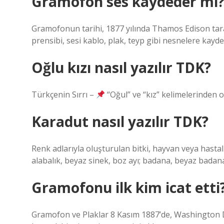
Gramofon ses kaydeder mi
Gramofonun tarihi, 1877 yılında Thamos Edison tar
prensibi, sesi kablo, plak, teyp gibi nesnelere kay
Oğlu kızı nasıl yazılır TDK?
Türkçenin Sırrı –
“Oğul” ve “kız” kelimelerinden ol
Karadut nasıl yazılır TDK?
Renk adlarıyla oluşturulan bitki, hayvan veya hastalık
alabalık, beyaz sinek, boz ayı; badana, beyaz badana
Gramofonu ilk kim icat etti
Gramofon ve Plaklar 8 Kasım 1887’de, Washington D.