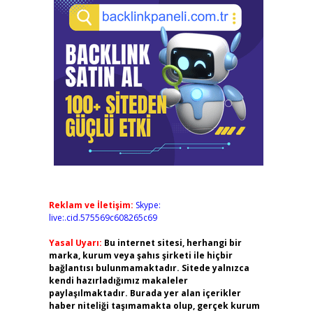
Reklam ve İletişim:
Skype:
live:.cid.575569c608265c69
Yasal Uyarı:
Bu internet sitesi, herhangi bir
marka, kurum veya şahıs şirketi ile hiçbir
bağlantısı bulunmamaktadır. Sitede yalnızca
kendi hazırladığımız makaleler
paylaşılmaktadır. Burada yer alan içerikler
haber niteliği taşımamakta olup, gerçek kurum