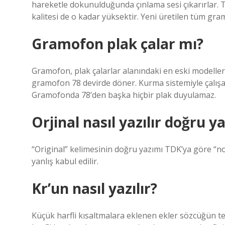
hareketle dokunulduğunda çınlama sesi çıkarırlar.
kalitesi de o kadar yüksektir. Yeni üretilen tüm gram
Gramofon plak çalar mı?
Gramofon, plak çalarlar alanındaki en eski modeller
gramofon 78 devirde döner. Kurma sistemiyle çalışan
Gramofonda 78’den başka hiçbir plak duyulamaz.
Orjinal nasıl yazılır doğru yaz
“Original” kelimesinin doğru yazımı TDK’ya göre “no
yanlış kabul edilir.
Kr’un nasıl yazılır?
Küçük harfli kısaltmalara eklenen ekler sözcüğün te