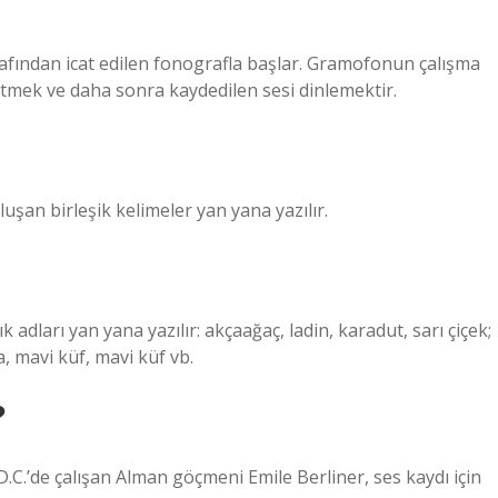
?
afından icat edilen fonografla başlar. Gramofonun çalışma
detmek ve daha sonra kaydedilen sesi dinlemektir.
uşan birleşik kelimeler yan yana yazılır.
 adları yan yana yazılır: akçaağaç, ladin, karadut, sarı çiçek;
, mavi küf, mavi küf vb.
?
C.’de çalışan Alman göçmeni Emile Berliner, ses kaydı için