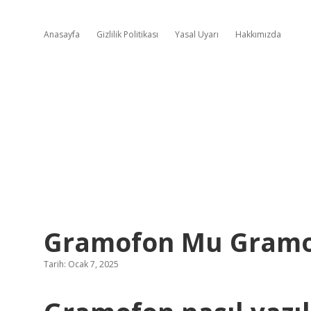
Anasayfa
Gizlilik Politikası
Yasal Uyarı
Hakkımızda
Gramofon Mu Gram
Tarih: Ocak 7, 2025