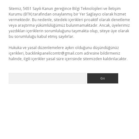
Sitemiz, 5651 Sayılı Kanun gereğince Bilgi Teknolojileri ve İletişim
Kurumu (BTK) tarafından onaylanmış bir Yer Sağlayıcı olarak hizmet
vermektedir. Bu nedenle, sitedeki içerikleri proaktif olarak denetleme
veya araştırma yükümlülüğümüz bulunmamaktadır. Ancak, üyelerimiz
yazdıkları içeriklerin sorumluluğunu taşımakta olup, siteye üye olarak
bu sorumluluğu kabul etmiş sayılırlar.
Hukuka ve yasal düzenlemelere aykırı olduğunu düşündüğünüz
içerikleri,
backlinkpanelicomtr@gmail.com
adresine bildirmeniz
halinde, ilgili içerikler yasal süre içerisinde sitemizden kaldırılacaktır.
Arama
ş adresi
betexper.xyz
m elexbet