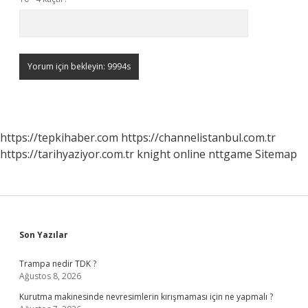
https://tepkihaber.com
https://channelistanbul.com.tr
https://tarihyaziyor.com.tr
knight online
nttgame
Sitemap
Sidebar
Son Yazılar
Trampa nedir TDK ?
Ağustos 8, 2026
Kurutma makinesinde nevresimlerin kırışmaması için ne yapmalı ?