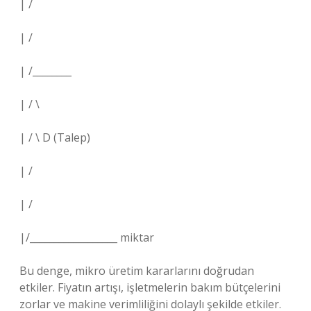
| /
| /
| /________
| / \
| / \ D (Talep)
| /
| /
|/__________________ miktar
Bu denge, mikro üretim kararlarını doğrudan
etkiler. Fiyatın artışı, işletmelerin bakım bütçelerini
zorlar ve makine verimliliğini dolaylı şekilde etkiler.