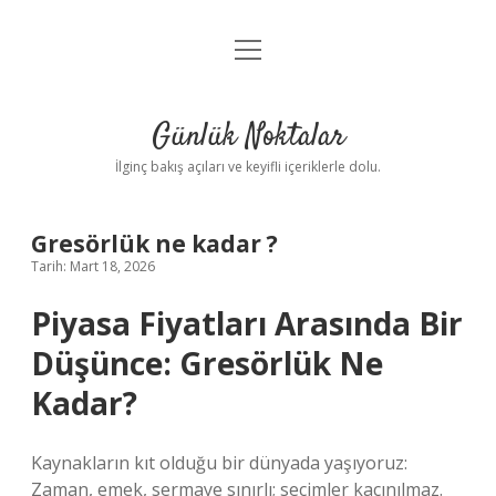
menüyü
Anasayfa
aç
Gizlilik Politikası
Günlük Noktalar
Yasal Uyarı
İlginç bakış açıları ve keyifli içeriklerle dolu.
Hakkımızda
Gresörlük ne kadar ?
Tarih: Mart 18, 2026
Piyasa Fiyatları Arasında Bir
Düşünce: Gresörlük Ne
Kadar?
Kaynakların kıt olduğu bir dünyada yaşıyoruz:
Zaman, emek, sermaye sınırlı; seçimler kaçınılmaz.