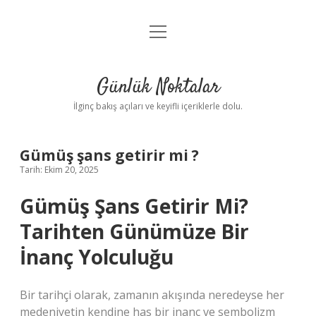
menüyü
Anasayfa
aç
Gizlilik Politikası
Günlük Noktalar
Yasal Uyarı
İlginç bakış açıları ve keyifli içeriklerle dolu.
Hakkımızda
Gümüş şans getirir mi ?
Tarih: Ekim 20, 2025
Gümüş Şans Getirir Mi?
Tarihten Günümüze Bir
İnanç Yolculuğu
Bir tarihçi olarak, zamanın akışında neredeyse her
medeniyetin kendine has bir inanç ve sembolizm