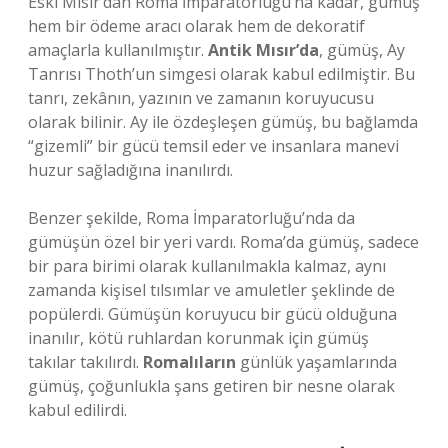
Eski Mısır’dan Roma İmparatorluğu’na kadar, gümüş
hem bir ödeme aracı olarak hem de dekoratif
amaçlarla kullanılmıştır.
Antik Mısır’da
, gümüş, Ay
Tanrısı Thoth’un simgesi olarak kabul edilmiştir. Bu
tanrı, zekânın, yazının ve zamanın koruyucusu
olarak bilinir. Ay ile özdeşleşen gümüş, bu bağlamda
“gizemli” bir gücü temsil eder ve insanlara manevi
huzur sağladığına inanılırdı.
Benzer şekilde, Roma İmparatorluğu’nda da
gümüşün özel bir yeri vardı. Roma’da gümüş, sadece
bir para birimi olarak kullanılmakla kalmaz, aynı
zamanda kişisel tılsımlar ve amuletler şeklinde de
popülerdi. Gümüşün koruyucu bir gücü olduğuna
inanılır, kötü ruhlardan korunmak için gümüş
takılar takılırdı.
Romalıların
günlük yaşamlarında
gümüş, çoğunlukla şans getiren bir nesne olarak
kabul edilirdi.