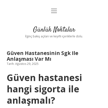
menüyü
Anasayfa
aç
Gizlilik Politikası
Günlük Noktalar
Yasal Uyarı
İlginç bakış açıları ve keyifli içeriklerle dolu.
Hakkımızda
Güven Hastanesinin Sgk Ile
Anlaşması Var Mı
Tarih: Ağustos 29, 2025
Güven hastanesi
hangi sigorta ile
anlaşmalı?