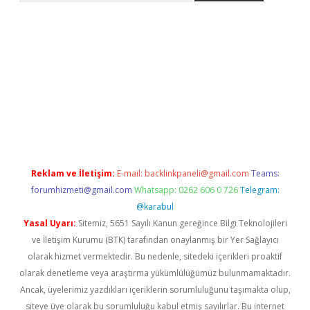
per giriş adresi
betexper.xyz
m elexbet
Reklam ve İletişim:
E-mail:
backlinkpaneli@gmail.com
Teams:
forumhizmeti@gmail.com
Whatsapp: 0262 606 0 726
Telegram:
@karabul
Yasal Uyarı:
Sitemiz, 5651 Sayılı Kanun gereğince Bilgi Teknolojileri
ve İletişim Kurumu (BTK) tarafından onaylanmış bir Yer Sağlayıcı
olarak hizmet vermektedir. Bu nedenle, sitedeki içerikleri proaktif
olarak denetleme veya araştırma yükümlülüğümüz bulunmamaktadır.
Ancak, üyelerimiz yazdıkları içeriklerin sorumluluğunu taşımakta olup,
siteye üye olarak bu sorumluluğu kabul etmiş sayılırlar. Bu internet