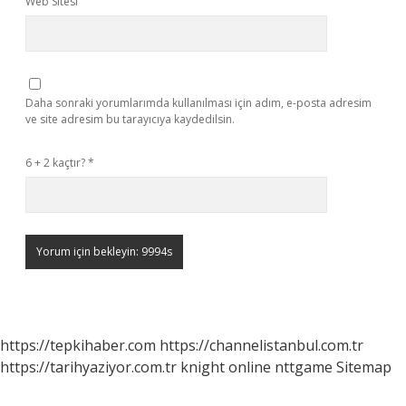
Web Sitesi
Daha sonraki yorumlarımda kullanılması için adım, e-posta adresim
ve site adresim bu tarayıcıya kaydedilsin.
6 + 2 kaçtır?
*
https://tepkihaber.com
https://channelistanbul.com.tr
https://tarihyaziyor.com.tr
knight online
nttgame
Sitemap