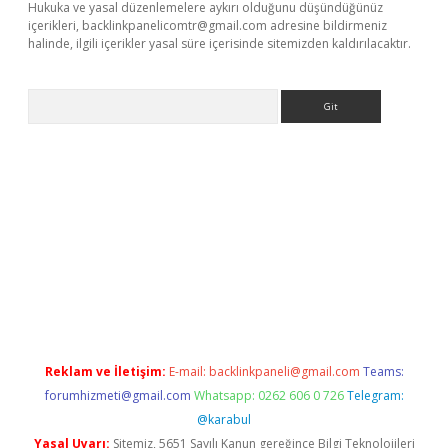
Hukuka ve yasal düzenlemelere aykırı olduğunu düşündüğünüz
içerikleri,
backlinkpanelicomtr@gmail.com
adresine bildirmeniz
halinde, ilgili içerikler yasal süre içerisinde sitemizden kaldırılacaktır.
Arama
r giriş adresi
betexper.xyz
m elexbet
Reklam ve İletişim:
E-mail:
backlinkpaneli@gmail.com
Teams:
forumhizmeti@gmail.com
Whatsapp: 0262 606 0 726
Telegram:
@karabul
Yasal Uyarı:
Sitemiz, 5651 Sayılı Kanun gereğince Bilgi Teknolojileri