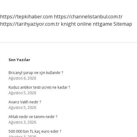
https://tepkihaber.com
https://channelistanbul.com.tr
https://tarihyaziyor.com.tr
knight online
nttgame
Sitemap
Sidebar
Son Yazılar
Bricanyl şurup ne için kullanılır ?
Ağustos 6, 2026
Kuduz antikor testi ücreti ne kadar ?
Ağustos 5, 2026
Avarız Vakfı nedir ?
Ağustos 5, 2026
Ahlak nedir ve tanımı nedir ?
Ağustos 3, 2026
500 000 bin TL kaç euro eder ?
Ağustos 3, 2026