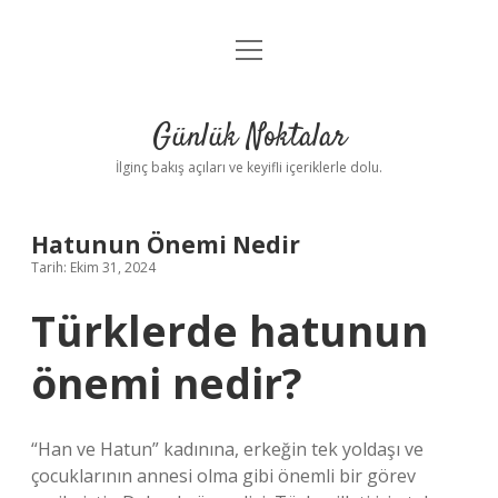
menüyü
Anasayfa
aç
Gizlilik Politikası
Günlük Noktalar
Yasal Uyarı
İlginç bakış açıları ve keyifli içeriklerle dolu.
Hakkımızda
Hatunun Önemi Nedir
Tarih: Ekim 31, 2024
Türklerde hatunun
önemi nedir?
“Han ve Hatun” kadınına, erkeğin tek yoldaşı ve
çocuklarının annesi olma gibi önemli bir görev