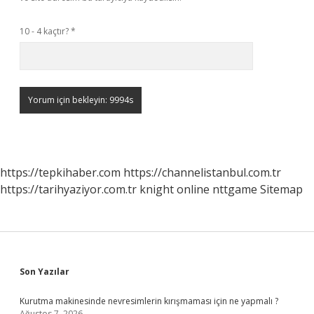
10 - 4 kaçtır?
*
https://tepkihaber.com
https://channelistanbul.com.tr
https://tarihyaziyor.com.tr
knight online
nttgame
Sitemap
Sidebar
Son Yazılar
Kurutma makinesinde nevresimlerin kırışmaması için ne yapmalı ?
Ağustos 7, 2026