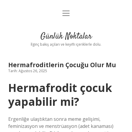
menüyü
Anasayfa
aç
Gizlilik Politikası
Günlük Noktalar
Yasal Uyarı
İlginç bakış açıları ve keyifli içeriklerle dolu.
Hakkımızda
Hermafroditlerin Çocuğu Olur Mu
Tarih: Ağustos 26, 2025
Hermafrodit çocuk
yapabilir mi?
Ergenliğe ulaştıktan sonra meme gelişimi,
feminizasyon ve menstrüasyon (adet kanaması)