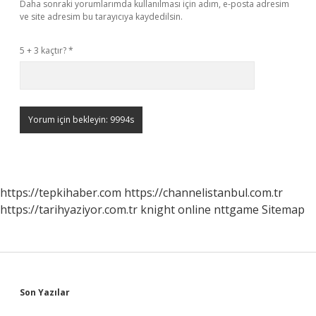
Daha sonraki yorumlarımda kullanılması için adım, e-posta adresim
ve site adresim bu tarayıcıya kaydedilsin.
5 + 3 kaçtır?
*
https://tepkihaber.com
https://channelistanbul.com.tr
https://tarihyaziyor.com.tr
knight online
nttgame
Sitemap
Sidebar
Son Yazılar