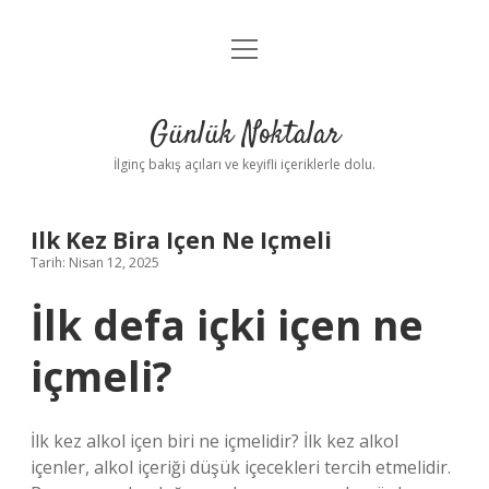
menüyü
Anasayfa
aç
Gizlilik Politikası
Günlük Noktalar
Yasal Uyarı
İlginç bakış açıları ve keyifli içeriklerle dolu.
Hakkımızda
Ilk Kez Bira Içen Ne Içmeli
Tarih: Nisan 12, 2025
İlk defa içki içen ne
içmeli?
İlk kez alkol içen biri ne içmelidir? İlk kez alkol
içenler, alkol içeriği düşük içecekleri tercih etmelidir.