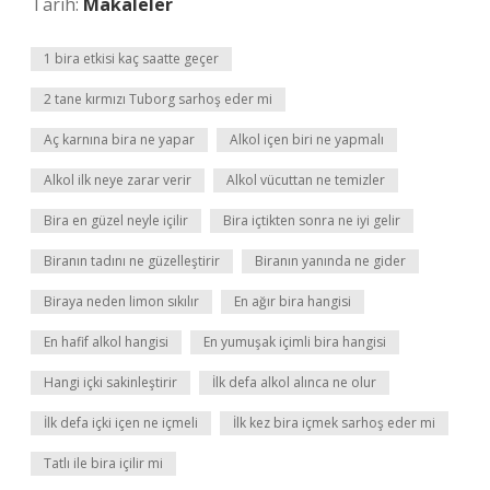
Tarih:
Makaleler
1 bira etkisi kaç saatte geçer
2 tane kırmızı Tuborg sarhoş eder mi
Aç karnına bira ne yapar
Alkol içen biri ne yapmalı
Alkol ilk neye zarar verir
Alkol vücuttan ne temizler
Bira en güzel neyle içilir
Bira içtikten sonra ne iyi gelir
Biranın tadını ne güzelleştirir
Biranın yanında ne gider
Biraya neden limon sıkılır
En ağır bira hangisi
En hafif alkol hangisi
En yumuşak içimli bira hangisi
Hangi içki sakinleştirir
İlk defa alkol alınca ne olur
İlk defa içki içen ne içmeli
İlk kez bira içmek sarhoş eder mi
Tatlı ile bira içilir mi