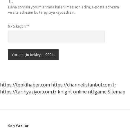
Daha sonraki yorumlarımda kullanılması için adım, e-posta adresim
ve site adresim bu tarayıcıya kaydedilsin.
9 - 5 kaçtır?
*
https://tepkihaber.com
https://channelistanbul.com.tr
https://tarihyaziyor.com.tr
knight online
nttgame
Sitemap
Sidebar
Son Yazılar