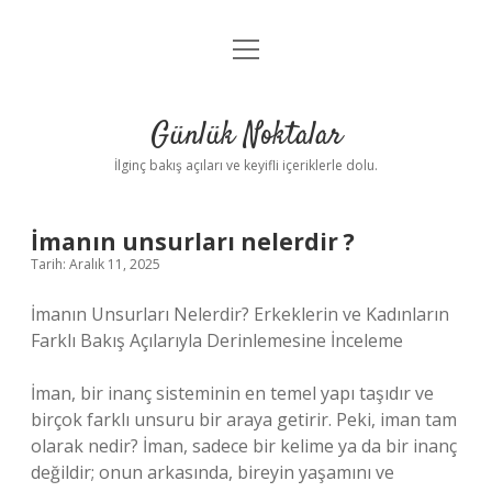
menüyü
Anasayfa
aç
Gizlilik Politikası
Günlük Noktalar
Yasal Uyarı
İlginç bakış açıları ve keyifli içeriklerle dolu.
Hakkımızda
İmanın unsurları nelerdir ?
Tarih: Aralık 11, 2025
İmanın Unsurları Nelerdir? Erkeklerin ve Kadınların
Farklı Bakış Açılarıyla Derinlemesine İnceleme
İman, bir inanç sisteminin en temel yapı taşıdır ve
birçok farklı unsuru bir araya getirir. Peki, iman tam
olarak nedir? İman, sadece bir kelime ya da bir inanç
değildir; onun arkasında, bireyin yaşamını ve