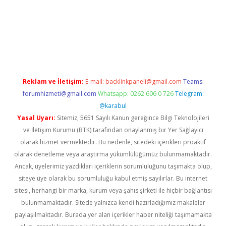
yeni giriş
Betexper giriş adresi
betexper.xyz
m elexbet
Reklam ve İletişim:
E-mail:
backlinkpaneli@gmail.com
Teams:
forumhizmeti@gmail.com
Whatsapp: 0262 606 0 726
Telegram:
@karabul
Yasal Uyarı:
Sitemiz, 5651 Sayılı Kanun gereğince Bilgi Teknolojileri
ve İletişim Kurumu (BTK) tarafından onaylanmış bir Yer Sağlayıcı
olarak hizmet vermektedir. Bu nedenle, sitedeki içerikleri proaktif
olarak denetleme veya araştırma yükümlülüğümüz bulunmamaktadır.
Ancak, üyelerimiz yazdıkları içeriklerin sorumluluğunu taşımakta olup,
siteye üye olarak bu sorumluluğu kabul etmiş sayılırlar. Bu internet
sitesi, herhangi bir marka, kurum veya şahıs şirketi ile hiçbir bağlantısı
bulunmamaktadır. Sitede yalnızca kendi hazırladığımız makaleler
paylaşılmaktadır. Burada yer alan içerikler haber niteliği taşımamakta