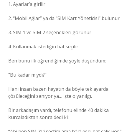
1. Ayarlar’a girilir
2. “Mobil Ağlar” ya da “SIM Kart Yöneticisi” bulunur
3. SIM 1 ve SIM 2 seçenekleri görünür
4. Kullanmak istediğin hat seçilir
Ben bunu ilk öğrendiğimde şöyle düşündüm:
“Bu kadar mıydı?”
Hani insan bazen hayatın da böyle tek ayarda
çözüleceğini sanıyor ya… İşte o yanılgı.
Bir arkadaşım vardı, telefonu elinde 40 dakika
kurcaladıktan sonra dedi ki:
“Abi ben SIM 2’yi seçtim ama hâlâ eski hat çalışıyor.”