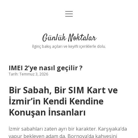
menüyü
Anasayfa
aç
Gizlilik Politikası
Günlük Noktalar
Yasal Uyarı
İlginç bakış açıları ve keyifli içeriklerle dolu.
Hakkımızda
IMEI 2’ye nasıl geçilir ?
Tarih: Temmuz 3, 2026
Bir Sabah, Bir SIM Kart ve
İzmir’in Kendi Kendine
Konuşan İnsanları
İzmir sabahları zaten ayrı bir karakter. Karşıyaka’da
vapur bekleyen adam da, Bornova’da kahvesini