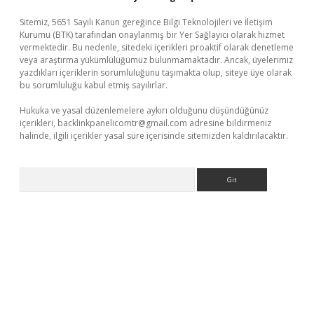
Sitemiz, 5651 Sayılı Kanun gereğince Bilgi Teknolojileri ve İletişim
Kurumu (BTK) tarafından onaylanmış bir Yer Sağlayıcı olarak hizmet
vermektedir. Bu nedenle, sitedeki içerikleri proaktif olarak denetleme
veya araştırma yükümlülüğümüz bulunmamaktadır. Ancak, üyelerimiz
yazdıkları içeriklerin sorumluluğunu taşımakta olup, siteye üye olarak
bu sorumluluğu kabul etmiş sayılırlar.
Hukuka ve yasal düzenlemelere aykırı olduğunu düşündüğünüz
içerikleri,
backlinkpanelicomtr@gmail.com
adresine bildirmeniz
halinde, ilgili içerikler yasal süre içerisinde sitemizden kaldırılacaktır.
Arama
adresi
betexper.xyz
m elexbet