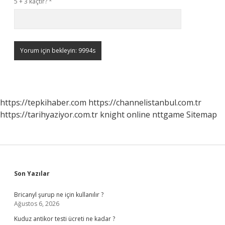
5 + 3 kaçtır?
*
https://tepkihaber.com
https://channelistanbul.com.tr
https://tarihyaziyor.com.tr
knight online
nttgame
Sitemap
Sidebar
Son Yazılar
Bricanyl şurup ne için kullanılır ?
Ağustos 6, 2026
Kuduz antikor testi ücreti ne kadar ?