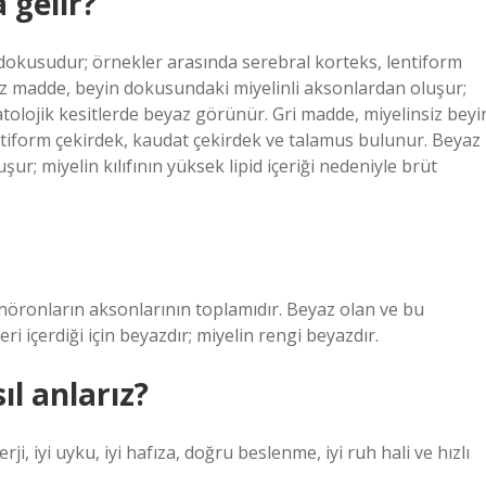
 gelir?
 dokusudur; örnekler arasında serebral korteks, lentiform
z madde, beyin dokusundaki miyelinli aksonlardan oluşur;
 patolojik kesitlerde beyaz görünür. Gri madde, miyelinsiz beyi
tiform çekirdek, kaudat çekirdek ve talamus bulunur. Beyaz
r; miyelin kılıfının yüksek lipid içeriği nedeniyle brüt
öronların aksonlarının toplamıdır. Beyaz olan ve bu
eri içerdiği için beyazdır; miyelin rengi beyazdır.
ıl anlarız?
ji, iyi uyku, iyi hafıza, doğru beslenme, iyi ruh hali ve hızlı