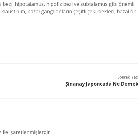
z bezi, hipotalamus, hipofiz bezi ve subtalamus gibi önemli
klaustrum, bazal ganglionların çeşitli çekirdekleri, bazal ön
.
Sonraki Yaz
Şinanay Japoncada Ne Deme
*
ile işaretlenmişlerdir