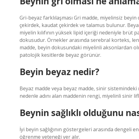
Beynin gri olması ne anlama
Gri-beyaz farklılaşması Gri madde, miyelinsiz beyin
çekirdek, kaudat çekirdek ve talamus bulunur. Beya
miyelin kılıfının yüksek lipid içeriği nedeniyle brüt
dokusudur. Örnekler arasında serebral korteks, len
madde, beyin dokusundaki miyelinli aksonlardan oluşu
patolojik kesitlerde beyaz görünür.
Beyin beyaz nedir?
Beyaz madde veya beyaz madde, sinir sistemindeki n
nedenle adını alan maddenin rengi, miyelinli sinir lifl
Beynin sağlıklı olduğunu nas
İyi beyin sağlığının göstergeleri arasında dengeli ener
öğrenme yeteneği yer alır.