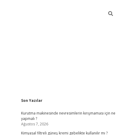
Sidebar
Son Yazılar
betci
vdcasino güncel giriş
ilbet casino
ilbet yeni giriş
Bete
Kurutma makinesinde nevresimlerin kırışmaması için ne
yapmalı ?
Ağustos 7, 2026
Kimyasal filtreli güneş kremi gebelikte kullanılır mı ?