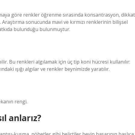
tırmaya göre renkler öğrenme sırasında konsantrasyon, dikkat
. Araştırma sonucunda mavi ve kırmızı renklerinin bilişsel
 katkıda bulunduğu bulunmuştur.
ir. Bu renkleri algılamak için üç tip koni hücresi kullanılır:
ındaki ışığı algılar ve renkler beynimizde yaratılır.
ekanın rengi.
l anlarız?
antısı-kusma, nöbetler gibi belirtiler beyin hasarının başlıca