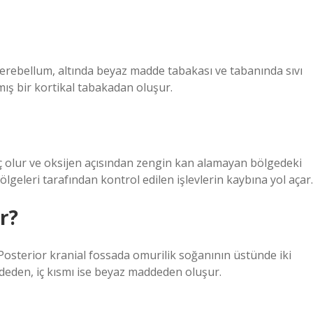
serebellum, altında beyaz madde tabakası ve tabanında sıvı
mış bir kortikal tabakadan oluşur.
lç olur ve oksijen açısından zengin kan alamayan bölgedeki
geleri tarafından kontrol edilen işlevlerin kaybına yol açar.
r?
Posterior kranial fossada omurilik soğanının üstünde iki
deden, iç kısmı ise beyaz maddeden oluşur.