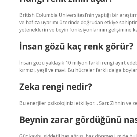
British Columbia Üniversitesi’nin yaptığı bir araş
ve hafıza uyarımı üzerinde doğrudan etkiye sahiptir
yeteneklerin ve beyin fonksiyonlarının gelişimine
İnsan gözü kaç renk görür?
İnsan gözü yaklaşık 10 milyon farklı rengi ayırt edebil
kırmızı, yeşil ve mavi. Bu hücreler farklı dalga boylar
Zeka rengi nedir?
Bu enerjiler psikolojinizi etkiliyor… Sarı: Zihnin ve z
Beynin zarar gördüğünü nası
Güç kaybı, şiddetli baş ağrısı, baş dönmesi, mide bul