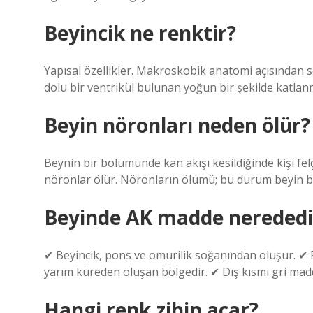
Beyincik ne renktir?
Yapısal özellikler. Makroskobik anatomi açısından 
dolu bir ventrikül bulunan yoğun bir şekilde katlan
Beyin nöronları neden ölür?
Beynin bir bölümünde kan akışı kesildiğinde kişi fe
nöronlar ölür. Nöronların ölümü; bu durum beyin böl
Beyinde AK madde nerededi
✔ Beyincik, pons ve omurilik soğanından oluşur. ✔ 
yarım küreden oluşan bölgedir. ✔ Dış kısmı gri mad
Hangi renk zihin açar?