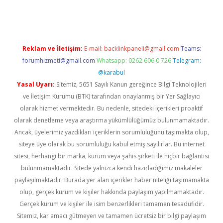
per giriş adresi
betexper.xyz
m elexbet
Reklam ve İletişim:
E-mail:
backlinkpaneli@gmail.com
Teams:
forumhizmeti@gmail.com
Whatsapp: 0262 606 0 726
Telegram:
@karabul
Yasal Uyarı:
Sitemiz, 5651 Sayılı Kanun gereğince Bilgi Teknolojileri
ve İletişim Kurumu (BTK) tarafından onaylanmış bir Yer Sağlayıcı
olarak hizmet vermektedir. Bu nedenle, sitedeki içerikleri proaktif
olarak denetleme veya araştırma yükümlülüğümüz bulunmamaktadır.
Ancak, üyelerimiz yazdıkları içeriklerin sorumluluğunu taşımakta olup,
siteye üye olarak bu sorumluluğu kabul etmiş sayılırlar. Bu internet
sitesi, herhangi bir marka, kurum veya şahıs şirketi ile hiçbir bağlantısı
bulunmamaktadır. Sitede yalnızca kendi hazırladığımız makaleler
paylaşılmaktadır. Burada yer alan içerikler haber niteliği taşımamakta
olup, gerçek kurum ve kişiler hakkında paylaşım yapılmamaktadır.
Gerçek kurum ve kişiler ile isim benzerlikleri tamamen tesadüfidir.
Sitemiz, kar amacı gütmeyen ve tamamen ücretsiz bir bilgi paylaşım