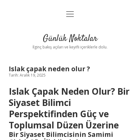
menüyü
Anasayfa
aç
Gizlilik Politikası
Günlük Noktalar
Yasal Uyarı
İlginç bakış açıları ve keyifli içeriklerle dolu.
Hakkımızda
Islak çapak neden olur ?
Tarih: Aralık 19, 2025
Islak Çapak Neden Olur? Bir
Siyaset Bilimci
Perspektifinden Güç ve
Toplumsal Düzen Üzerine
Bir Siyaset Bilimcisinin Samimi