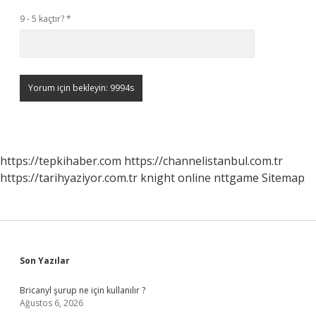
9 - 5 kaçtır?
*
https://tepkihaber.com
https://channelistanbul.com.tr
https://tarihyaziyor.com.tr
knight online
nttgame
Sitemap
Sidebar
Son Yazılar
Bricanyl şurup ne için kullanılır ?
Ağustos 6, 2026