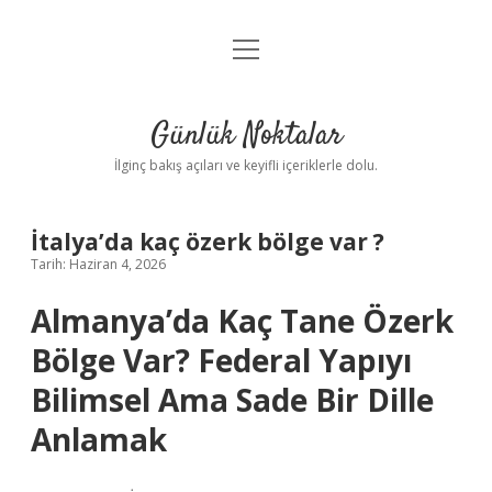
menüyü
Anasayfa
aç
Gizlilik Politikası
Günlük Noktalar
Yasal Uyarı
İlginç bakış açıları ve keyifli içeriklerle dolu.
Hakkımızda
İtalya’da kaç özerk bölge var ?
Tarih: Haziran 4, 2026
Almanya’da Kaç Tane Özerk
Bölge Var? Federal Yapıyı
Bilimsel Ama Sade Bir Dille
Anlamak