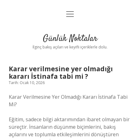
menüyü
Anasayfa
aç
Gizlilik Politikası
Günlük Noktalar
Yasal Uyarı
İlginç bakış açıları ve keyifli içeriklerle dolu.
Hakkımızda
Karar verilmesine yer olmadığı
kararı İstinafa tabi mi ?
Tarih: Ocak 10, 2026
Karar Verilmesine Yer Olmadığı Kararı İstinafa Tabi
Mi?
Eğitim, sadece bilgi aktarımından ibaret olmayan bir
süreçtir. İnsanların düşünme biçimlerini, bakış
açılarını ve toplumla etkileşimlerini dönüştüren