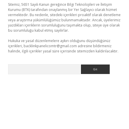
Sitemiz, 5651 Sayılı Kanun gereğince Bilgi Teknolojileri ve İletişim
Kurumu (BTK) tarafından onaylanmış bir Yer Sağlayıcı olarak hizmet
vermektedir. Bu nedenle, sitedeki içerikleri proaktif olarak denetleme
veya araştırma yükümlülüğümüz bulunmamaktadır. Ancak, üyelerimiz
yazdıkları içeriklerin sorumluluğunu taşımakta olup, siteye üye olarak
bu sorumluluğu kabul etmiş sayılırlar.
Hukuka ve yasal düzenlemelere aykırı olduğunu düşündüğünüz
içerikleri,
backlinkpanelicomtr@gmail.com
adresine bildirmeniz
halinde, ilgili içerikler yasal süre içerisinde sitemizden kaldırılacaktır.
Arama
r giriş adresi
betexper.xyz
m elexbet