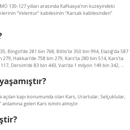
 MÖ 130-127 yılları arasında Kafkasya’nın kuzeyindeki
lerinin “Velentur” kabilesinin “Karsak kabilesinden”
?
35, Bingöl’de 281 bin 768, Bitlis’te 350 bin 994, Elazığ’da 587
 279, Hakkari’de 758 bin 279, Kars’ta 280 bin 514, Kars’ta
 117, Dersim’de 83 bin 443, Van’da 1 milyon 149 bin 342, …
 yaşamıştır?
ya açılan kapı konumunda olan Kars, Urartular, Selçuklular,
anlamına gelen Kars ismini almıştır.
ştir?