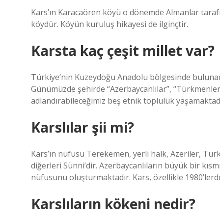
Kars’ın Karacaören köyü o dönemde Almanlar tarafın
köydür. Köyün kuruluş hikayesi de ilginçtir.
Karsta kaç çeşit millet var?
Türkiye’nin Kuzeydoğu Anadolu bölgesinde bulunan Ka
Günümüzde şehirde “Azerbaycanlılar”, “Türkmenler”, 
adlandırabileceğimiz beş etnik topluluk yaşamaktadı
Karslılar şii mi?
Kars’ın nüfusu Terekemen, yerli halk, Azeriler, Tü
diğerleri Sünni’dir. Azerbaycanlıların büyük bir kısm
nüfusunu oluşturmaktadır. Kars, özellikle 1980’le
Karslıların kökeni nedir?