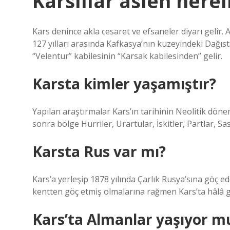
Karslılar aslen nerel
Kars denince akla cesaret ve efsaneler diyarı gelir.
127 yılları arasında Kafkasya’nın kuzeyindeki Dağıs
“Velentur” kabilesinin “Karsak kabilesinden” gelir.
Karsta kimler yaşamıştır?
Yapılan araştırmalar Kars’ın tarihinin Neolitik dö
sonra bölge Hurriler, Urartular, İskitler, Partlar, Sa
Karsta Rus var mı?
Kars’a yerleşip 1878 yılında Çarlık Rusya’sına göç ed
kentten göç etmiş olmalarına rağmen Kars’ta hâlâ g
Kars’ta Almanlar yaşıyor m