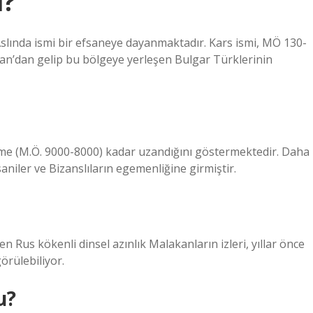
i?
 Aslında ismi bir efsaneye dayanmaktadır. Kars ismi, MÖ 130-
tan’dan gelip bu bölgeye yerleşen Bulgar Türklerinin
neme (M.Ö. 9000-8000) kadar uzandığını göstermektedir. Daha
saniler ve Bizanslıların egemenliğine girmiştir.
en Rus kökenli dinsel azınlık Malakanların izleri, yıllar önce
örülebiliyor.
u?