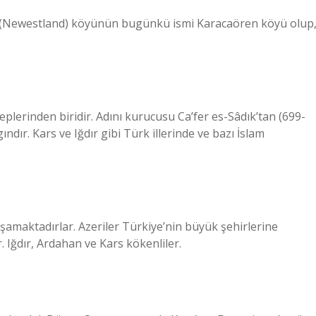
e (Newestland) köyünün bugünkü ismi Karacaören köyü olup
heplerinden biridir. Adını kurucusu Ca’fer es-Sâdık’tan (699-
gındır. Kars ve Iğdır gibi Türk illerinde ve bazı İslam
aşamaktadırlar. Azeriler Türkiye’nin büyük şehirlerine
. Iğdır, Ardahan ve Kars kökenliler.