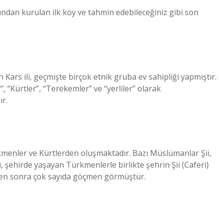
dan kurulan ilk köy ve tahmin edebileceğiniz gibi son
rs ili, geçmişte birçok etnik gruba ev sahipliği yapmıştır.
“Kürtler”, “Terekemler” ve “yerliler” olarak
r.
rkmenler ve Kürtlerden oluşmaktadır. Bazı Müslümanlar Şii,
ı, şehirde yaşayan Türkmenlerle birlikte şehrin Şii (Caferi)
rden sonra çok sayıda göçmen görmüştür.