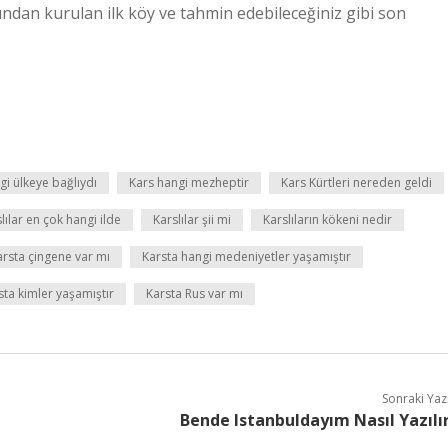
dan kurulan ilk köy ve tahmin edebileceğiniz gibi son
gi ülkeye bağlıydı
Kars hangi mezheptir
Kars Kürtleri nereden geldi
lılar en çok hangi ilde
Karslılar şii mi
Karslıların kökeni nedir
arsta çingene var mı
Karsta hangi medeniyetler yaşamıştır
sta kimler yaşamıştır
Karsta Rus var mı
Sonraki Yaz
Bende Istanbuldayım Nasıl Yazılı