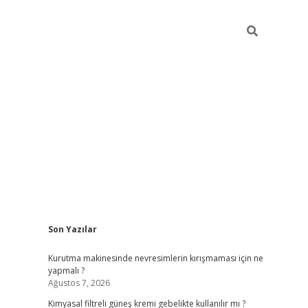
Sidebar
Son Yazılar
vdcasino güncel giriş
ilbet casino
ilbet yeni giriş
Betexper giri
Kurutma makinesinde nevresimlerin kırışmaması için ne
yapmalı ?
Ağustos 7, 2026
Kimyasal filtreli güneş kremi gebelikte kullanılır mı ?