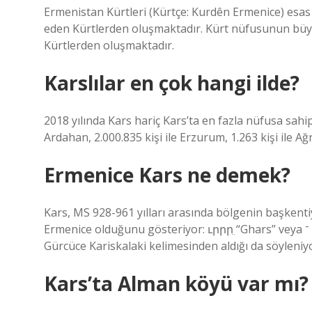
Ermenistan Kürtleri (Kürtçe: Kurdên Ermenice) esas 
eden Kürtlerden oluşmaktadır. Kürt nüfusunun büyü
Kürtlerden oluşmaktadır.
Karslılar en çok hangi ilde?
2018 yılında Kars hariç Kars’ta en fazla nüfusa sahip be
Ardahan, 2.000.835 kişi ile Erzurum, 1.263 kişi ile Ağrı
Ermenice Kars ne demek?
Kars, MS 928-961 yılları arasında bölgenin başkent
Ermenice olduğunu gösteriyor: ւրրրֵ “Ghars” veya ־ “Kars”. Ayrıca Kars şehrinin adını, kapı şehri anlamına gelen
Gürcüce Kariskalaki kelimesinden aldığı da söyleniy
Kars’ta Alman köyü var mı?