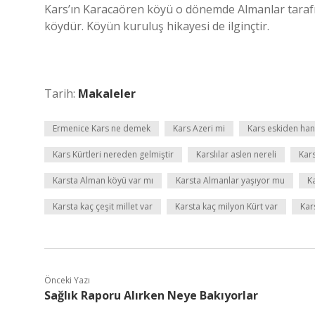
Kars’ın Karacaören köyü o dönemde Almanlar tarafın
köydür. Köyün kuruluş hikayesi de ilginçtir.
Tarih:
Makaleler
Ermenice Kars ne demek
Kars Azeri mi
Kars eskiden han
Kars Kürtleri nereden gelmiştir
Karslılar aslen nereli
Kars
Karsta Alman köyü var mı
Karsta Almanlar yaşıyor mu
K
Karsta kaç çeşit millet var
Karsta kaç milyon Kürt var
Kar
Önceki Yazı
Sağlık Raporu Alırken Neye Bakıyorlar