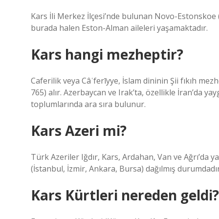
Kars İli Merkez İlçesi’nde bulunan Novo-Estonsko
burada halen Eston-Alman aileleri yaşamaktadır.
Kars hangi mezheptir?
Caferilik veya Câʿferīyye, İslam dininin Şii fıkıh mez
765) alır. Azerbaycan ve Irak’ta, özellikle İran’da yay
toplumlarında ara sıra bulunur.
Kars Azeri mi?
Türk Azeriler Iğdır, Kars, Ardahan, Van ve Ağrı’da y
(İstanbul, İzmir, Ankara, Bursa) dağılmış durumdadır
Kars Kürtleri nereden geldi?