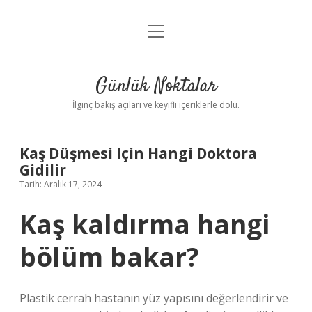
menüyü
Anasayfa
aç
Gizlilik Politikası
Günlük Noktalar
Yasal Uyarı
İlginç bakış açıları ve keyifli içeriklerle dolu.
Hakkımızda
Kaş Düşmesi Için Hangi Doktora
Gidilir
Tarih: Aralık 17, 2024
Kaş kaldırma hangi
bölüm bakar?
Plastik cerrah hastanın yüz yapısını değerlendirir ve