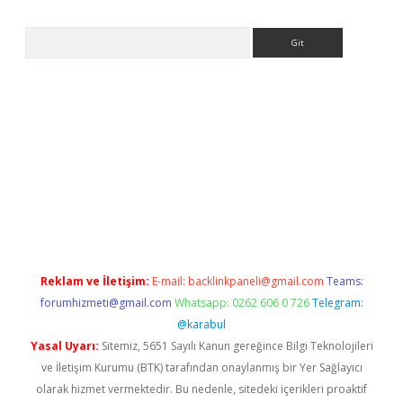
Arama
sino
ilbet yeni giriş
Betexper giriş adresi
betexper.xyz
m elexbe
Reklam ve İletişim:
E-mail:
backlinkpaneli@gmail.com
Teams:
forumhizmeti@gmail.com
Whatsapp: 0262 606 0 726
Telegram:
@karabul
Yasal Uyarı:
Sitemiz, 5651 Sayılı Kanun gereğince Bilgi Teknolojileri
ve İletişim Kurumu (BTK) tarafından onaylanmış bir Yer Sağlayıcı
olarak hizmet vermektedir. Bu nedenle, sitedeki içerikleri proaktif