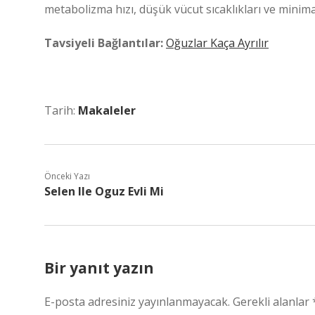
metabolizma hızı, düşük vücut sıcaklıkları ve minimal 
Tavsiyeli Bağlantılar:
Oğuzlar Kaça Ayrılır
Tarih:
Makaleler
Önceki Yazı
Selen Ile Oguz Evli Mi
Bir yanıt yazın
E-posta adresiniz yayınlanmayacak.
Gerekli alanlar