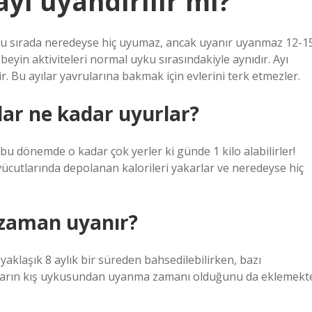
yı uyandırılır mı?
 bu sırada neredeyse hiç uyumaz, ancak uyanır uyanmaz 12-1
eyin aktiviteleri normal uyku sırasındakiyle aynıdır. Ayı
 Bu ayılar yavrularına bakmak için evlerini terk etmezler.
ar ne kadar uyurlar?
 bu dönemde o kadar çok yerler ki günde 1 kilo alabilirler!
ücutlarında depolanan kalorileri yakarlar ve neredeyse hiç
 zaman uyanır?
yaklaşık 8 aylık bir süreden bahsedilebilirken, bazı
lanların kış uykusundan uyanma zamanı olduğunu da eklemekt