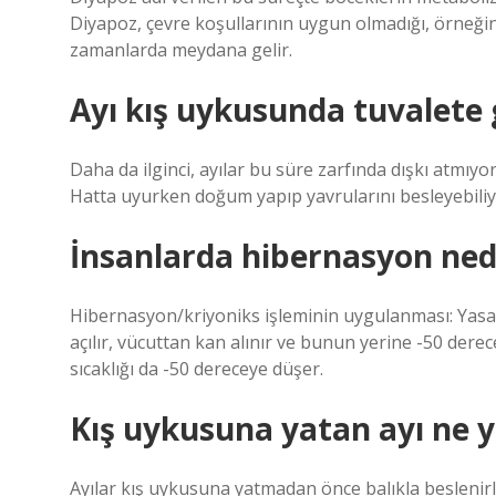
Diyapoz, çevre koşullarının uygun olmadığı, örneğin
zamanlarda meydana gelir.
Ayı kış uykusunda tuvalete 
Daha da ilginci, ayılar bu süre zarfında dışkı atmıyo
Hatta uyurken doğum yapıp yavrularını besleyebiliy
İnsanlarda hibernasyon ned
Hibernasyon/kriyoniks işleminin uygulanması: Yasal
açılır, vücuttan kan alınır ve bunun yerine -50 derece
sıcaklığı da -50 dereceye düşer.
Kış uykusuna yatan ayı ne y
Ayılar kış uykusuna yatmadan önce balıkla beslenirl