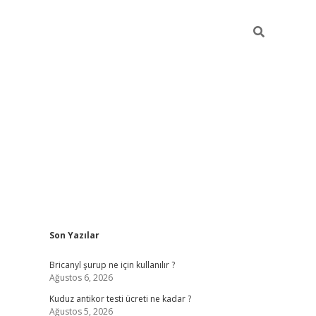
Sidebar
Son Yazılar
i
vdcasino güncel giriş
ilbet casino
ilbet yeni giriş
Betexper giri
Bricanyl şurup ne için kullanılır ?
Ağustos 6, 2026
Kuduz antikor testi ücreti ne kadar ?
Ağustos 5, 2026