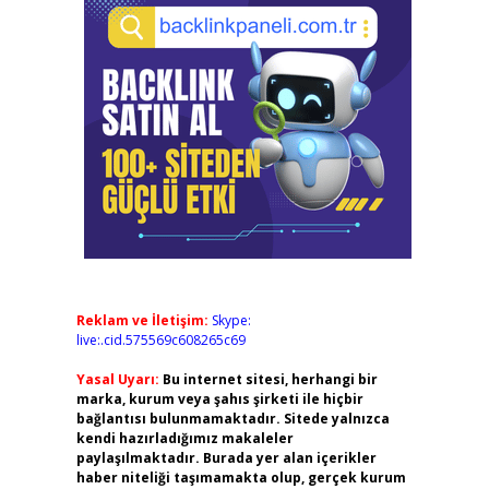
Reklam ve İletişim:
Skype:
live:.cid.575569c608265c69
Yasal Uyarı:
Bu internet sitesi, herhangi bir
marka, kurum veya şahıs şirketi ile hiçbir
bağlantısı bulunmamaktadır. Sitede yalnızca
kendi hazırladığımız makaleler
paylaşılmaktadır. Burada yer alan içerikler
haber niteliği taşımamakta olup, gerçek kurum