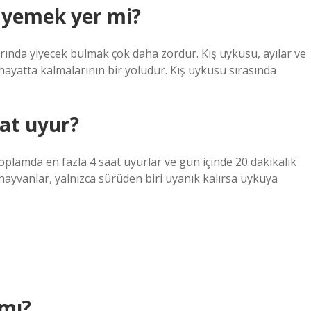
a yemek yer mi?
ylarında yiyecek bulmak çok daha zordur. Kış uykusu, ayılar ve
ayatta kalmalarının bir yoludur. Kış uykusu sırasında
at uyur?
plamda en fazla 4 saat uyurlar ve gün içinde 20 dakikalık
hayvanlar, yalnızca sürüden biri uyanık kalırsa uykuya
 mı?