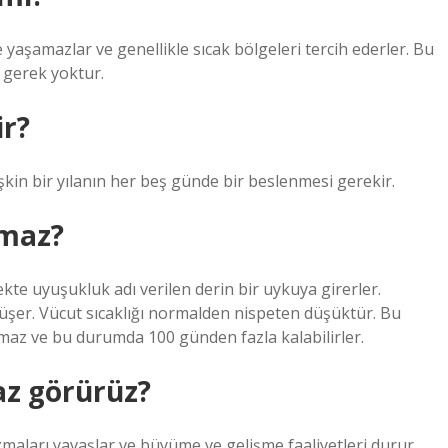
yaşamazlar ve genellikle sıcak bölgeleri tercih ederler. Bu
 gerek yoktur.
ir?
şkin bir yılanın her beş günde bir beslenmesi gerekir.
tmaz?
kte uyuşukluk adı verilen derin bir uykuya girerler.
düşer. Vücut sıcaklığı normalden nispeten düşüktür. Bu
amaz ve bu durumda 100 günden fazla kalabilirler.
az görürüz?
maları yavaşlar ve büyüme ve gelişme faaliyetleri durur.