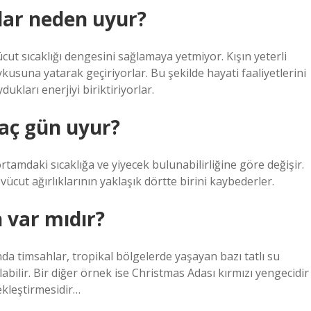
lar neden uyur?
cut sıcaklığı dengesini sağlamaya yetmiyor. Kışın yeterli
usuna yatarak geçiriyorlar. Bu şekilde hayati faaliyetlerini
ukları enerjiyi biriktiriyorlar.
kaç gün uyur?
tamdaki sıcaklığa ve yiyecek bulunabilirliğine göre değişir.
vücut ağırlıklarının yaklaşık dörtte birini kaybederler.
 var mıdır?
a timsahlar, tropikal bölgelerde yaşayan bazı tatlı su
labilir. Bir diğer örnek ise Christmas Adası kırmızı yengecidir
ekleştirmesidir…