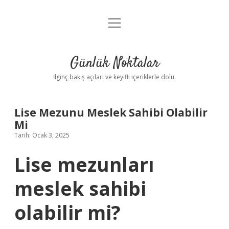
menüyü
Anasayfa
aç
Gizlilik Politikası
Günlük Noktalar
Yasal Uyarı
İlginç bakış açıları ve keyifli içeriklerle dolu.
Hakkımızda
Lise Mezunu Meslek Sahibi Olabilir
Mi
Tarih: Ocak 3, 2025
Lise mezunları
meslek sahibi
olabilir mi?