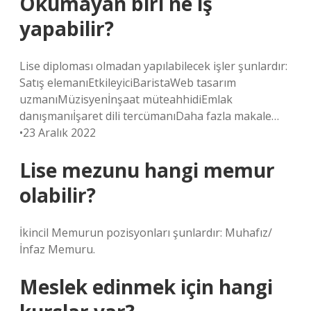
Okumayan biri ne iş
yapabilir?
Lise diploması olmadan yapılabilecek işler şunlardır:
Satış elemanıEtkileyiciBaristaWeb tasarım
uzmanıMüzisyenİnşaat müteahhidiEmlak
danışmanıİşaret dili tercümanıDaha fazla makale…
•23 Aralık 2022
Lise mezunu hangi memur
olabilir?
İkincil Memurun pozisyonları şunlardır: Muhafız/
İnfaz Memuru.
Meslek edinmek için hangi