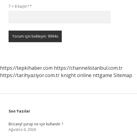
7 + 8 kaçtır?
*
https://tepkihaber.com
https://channelistanbul.com.tr
https://tarihyaziyor.com.tr
knight online
nttgame
Sitemap
Sidebar
Son Yazılar
Bricanyl şurup ne için kullanılır ?
Ağustos 6, 2026