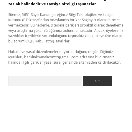
taslak halindedir ve tavsiye niteliği taşımazlar.
Sitemiz, 5651 Sayılı Kanun gereğince Bilgi Teknolojileri ve İletişim
Kurumu (BTK) tarafından onaylanmış bir Yer Sağlayıcı olarak hizmet
vermektedir. Bu nedenle, sitedeki içerikleri proaktif olarak denetleme
veya araştırma yükümlülüğümüz bulunmamaktadır. Ancak, üyelerimiz
yazdıkları içeriklerin sorumluluğunu taşımakta olup, siteye üye olarak
bu sorumluluğu kabul etmiş sayılırlar.
Hukuka ve yasal düzenlemelere aykırı olduğunu düşündüğünüz
içerikleri,
backlinkpanelicomtr@gmail.com
adresine bildirmeniz
halinde, ilgili içerikler yasal süre içerisinde sitemizden kaldırılacaktır.
Arama
riş adresi
betexper.xyz
m elexbet