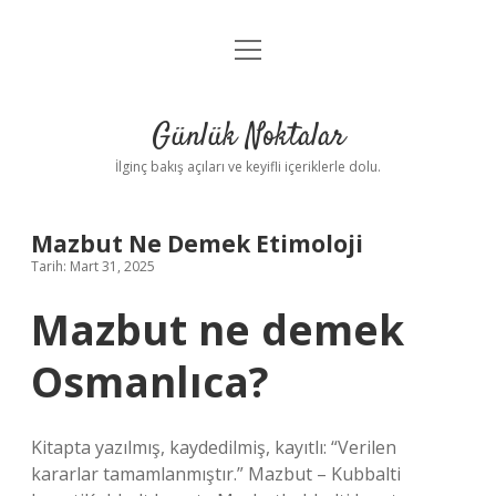
menüyü
Anasayfa
aç
Gizlilik Politikası
Günlük Noktalar
Yasal Uyarı
İlginç bakış açıları ve keyifli içeriklerle dolu.
Hakkımızda
Mazbut Ne Demek Etimoloji
Tarih: Mart 31, 2025
Mazbut ne demek
Osmanlıca?
Kitapta yazılmış, kaydedilmiş, kayıtlı: “Verilen
kararlar tamamlanmıştır.” Mazbut – Kubbalti