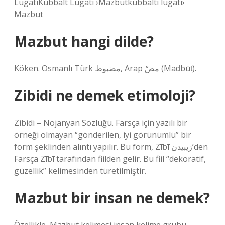
LugatiKubbalt Lugatı ›Mazbutkubbalti lugatı›
Mazbut
Mazbut hangi dilde?
Köken. Osmanlı Türk مضبوط, Arap مضْ (Maḍbūṭ).
Zibidi ne demek etimoloji?
Zibidi – Nojanyan Sözlüğü. Farsça için yazılı bir
örneği olmayan “gönderilen, iyi görünümlü” bir
form şeklinden alıntı yapılır. Bu form, Zībī زیبیدن’den
Farsça Zībī tarafından fiilden gelir. Bu fiil “dekoratif,
güzellik” kelimesinden türetilmiştir.
Mazbut bir insan ne demek?