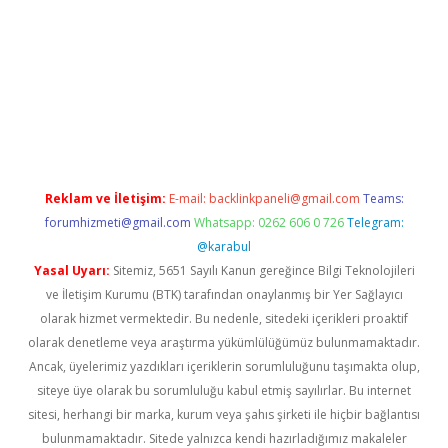
etexper giriş adresi
betexper.xyz
m elexbet
Reklam ve İletişim:
E-mail:
backlinkpaneli@gmail.com
Teams:
forumhizmeti@gmail.com
Whatsapp: 0262 606 0 726
Telegram:
@karabul
Yasal Uyarı:
Sitemiz, 5651 Sayılı Kanun gereğince Bilgi Teknolojileri
ve İletişim Kurumu (BTK) tarafından onaylanmış bir Yer Sağlayıcı
olarak hizmet vermektedir. Bu nedenle, sitedeki içerikleri proaktif
olarak denetleme veya araştırma yükümlülüğümüz bulunmamaktadır.
Ancak, üyelerimiz yazdıkları içeriklerin sorumluluğunu taşımakta olup,
siteye üye olarak bu sorumluluğu kabul etmiş sayılırlar. Bu internet
sitesi, herhangi bir marka, kurum veya şahıs şirketi ile hiçbir bağlantısı
bulunmamaktadır. Sitede yalnızca kendi hazırladığımız makaleler