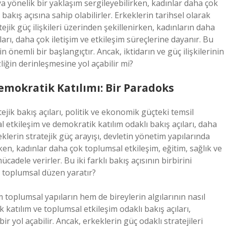
ya yönelik bir yaklaşım sergileyebilirken, kadınlar daha çok
bakış açısına sahip olabilirler. Erkeklerin tarihsel olarak
ejik güç ilişkileri üzerinden şekillenirken, kadınların daha
arı, daha çok iletişim ve etkileşim süreçlerine dayanır. Bu
in önemli bir başlangıçtır. Ancak, iktidarın ve güç ilişkilerinin
zliğin derinleşmesine yol açabilir mi?
emokratik Katılımı: Bir Paradoks
ik bakış açıları, politik ve ekonomik güçteki temsil
 etkileşim ve demokratik katılım odaklı bakış açıları, daha
klerin stratejik güç arayışı, devletin yönetim yapılarında
en, kadınlar daha çok toplumsal etkileşim, eğitim, sağlık ve
dele verirler. Bu iki farklı bakış açısının birbirini
 toplumsal düzen yaratır?
m toplumsal yapıların hem de bireylerin algılarının nasıl
k katılım ve toplumsal etkileşim odaklı bakış açıları,
ir yol açabilir. Ancak, erkeklerin güç odaklı stratejileri