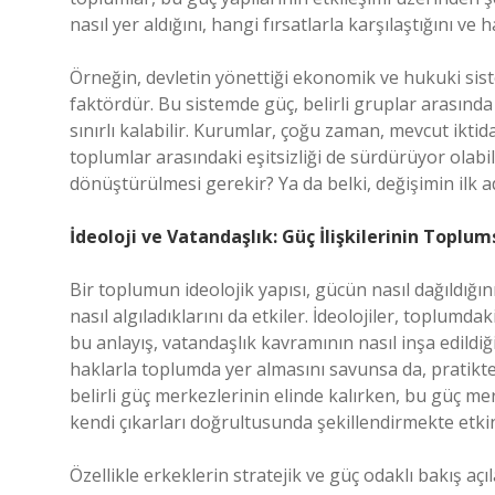
nasıl yer aldığını, hangi fırsatlarla karşılaştığını ve h
Örneğin, devletin yönettiği ekonomik ve hukuki sist
faktördür. Bu sistemde güç, belirli gruplar arasınd
sınırlı kalabilir. Kurumlar, çoğu zaman, mevcut ikti
toplumlar arasındaki eşitsizliği de sürdürüyor olabi
dönüştürülmesi gerekir? Ya da belki, değişimin ilk 
İdeoloji ve Vatandaşlık: Güç İlişkilerinin Toplu
Bir toplumun ideolojik yapısı, gücün nasıl dağıldığ
nasıl algıladıklarını da etkiler. İdeolojiler, toplum
bu anlayış, vatandaşlık kavramının nasıl inşa edildiği
haklarla toplumda yer almasını savunsa da, pratik
belirli güç merkezlerinin elinde kalırken, bu güç me
kendi çıkarları doğrultusunda şekillendirmekte etkin
Özellikle erkeklerin stratejik ve güç odaklı bakış açı