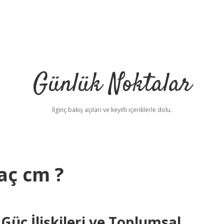
Günlük Noktalar
İlginç bakış açıları ve keyifli içeriklerle dolu.
aç cm ?
b
üç İlişkileri ve Toplumsal