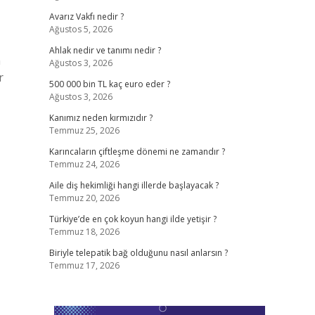
Avarız Vakfı nedir ?
Ağustos 5, 2026
Ahlak nedir ve tanımı nedir ?
n
Ağustos 3, 2026
r
500 000 bin TL kaç euro eder ?
Ağustos 3, 2026
Kanımız neden kırmızıdır ?
Temmuz 25, 2026
Karıncaların çiftleşme dönemi ne zamandır ?
Temmuz 24, 2026
Aile diş hekimliği hangi illerde başlayacak ?
Temmuz 20, 2026
Türkiye’de en çok koyun hangi ilde yetişir ?
Temmuz 18, 2026
Biriyle telepatik bağ olduğunu nasıl anlarsın ?
Temmuz 17, 2026