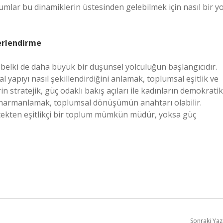
lumlar bu dinamiklerin üstesinden gelebilmek için nasıl bir yo
erlendirme
 belki de daha büyük bir düşünsel yolculuğun başlangıcıdır.
al yapıyı nasıl şekillendirdiğini anlamak, toplumsal eşitlik ve
n stratejik, güç odaklı bakış açıları ile kadınların demokratik
nı harmanlamak, toplumsal dönüşümün anahtarı olabilir.
ekten eşitlikçi bir toplum mümkün müdür, yoksa güç
Sonraki Yaz