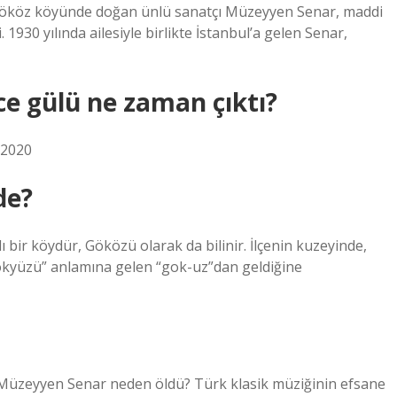
 Gököz köyünde doğan ünlü sanatçı Müzeyyen Senar, maddi
i. 1930 yılında ailesiyle birlikte İstanbul’a gelen Senar,
e gülü ne zaman çıktı?
 2020
de?
bir köydür, Göközü olarak da bilinir. İlçenin kuzeyinde,
gökyüzü” anlamına gelen “gok-uz”dan geldiğine
. Müzeyyen Senar neden öldü? Türk klasik müziğinin efsane