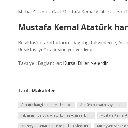
Mithat Güven – Gazi Mustafa Kemal Atatürk – You
Mustafa Kemal Atatürk han
Beşiktaş’ın taraftarlarına dağıttığı takvimlerde, Atat
Beşiktaşlıyız” ifadesine yer veriliyor.
Tavsiyeli Bağlantılar:
Kutsal Diller Nelerdir
Tarih:
Makaleler
Atatürk hangi sanatçıyı dinlerdi
Atatürk hiç şarkı söyledi mi
Fikrimin ince gülü Atatürkün sevdiği şarkı mı
Mustafa Kemal At
Müzeyyen Senar Atatürke şarkı söyledi mi
Müzeyyen Senar dev