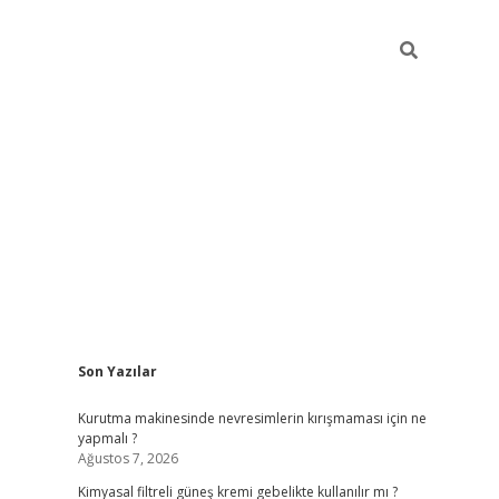
Sidebar
Son Yazılar
vdcasino güncel giriş
ilbet casino
ilbet yeni giriş
Betexper giri
Kurutma makinesinde nevresimlerin kırışmaması için ne
yapmalı ?
Ağustos 7, 2026
Kimyasal filtreli güneş kremi gebelikte kullanılır mı ?