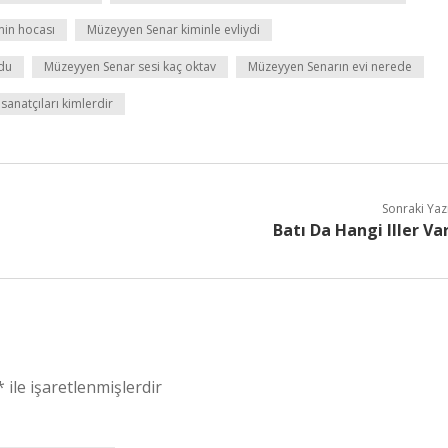
min hocası
Müzeyyen Senar kiminle evliydi
du
Müzeyyen Senar sesi kaç oktav
Müzeyyen Senarın evi nerede
sanatçıları kimlerdir
Sonraki Yaz
Batı Da Hangi Iller Va
*
ile işaretlenmişlerdir