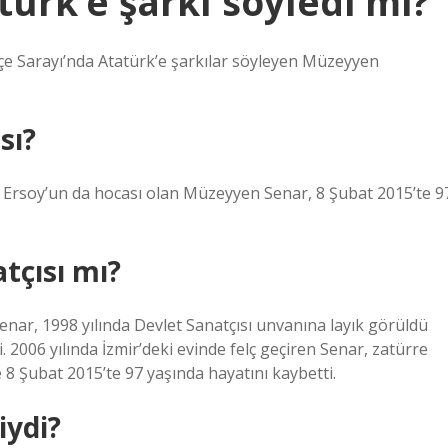
ürk’e şarkı söyledi mi?
e Sarayı’nda Atatürk’e şarkılar söyleyen Müzeyyen
sı?
 Ersoy’un da hocası olan Müzeyyen Senar, 8 Şubat 2015’te 9
tçısı mı?
nar, 1998 yılında Devlet Sanatçısı unvanına layık görüldü
 2006 yılında İzmir’deki evinde felç geçiren Senar, zatürre
e 8 Şubat 2015’te 97 yaşında hayatını kaybetti.
iydi?