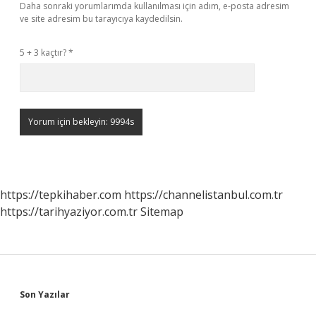
Daha sonraki yorumlarımda kullanılması için adım, e-posta adresim
ve site adresim bu tarayıcıya kaydedilsin.
5 + 3 kaçtır?
*
https://tepkihaber.com
https://channelistanbul.com.tr
https://tarihyaziyor.com.tr
Sitemap
Sidebar
Son Yazılar