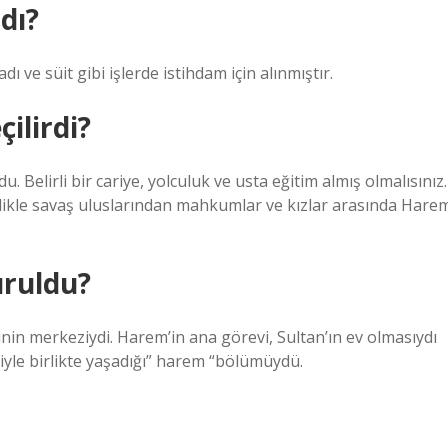
dı?
ı ve süit gibi işlerde istihdam için alınmıştır.
ilirdi?
 Belirli bir cariye, yolculuk ve usta eğitim almış olmalısınız.
llikle savaş uluslarından mahkumlar ve kızlar arasında Hare
ruldu?
in merkeziydi. Harem’in ana görevi, Sultan’ın ev olmasıydı
siyle birlikte yaşadığı” harem “bölümüydü.