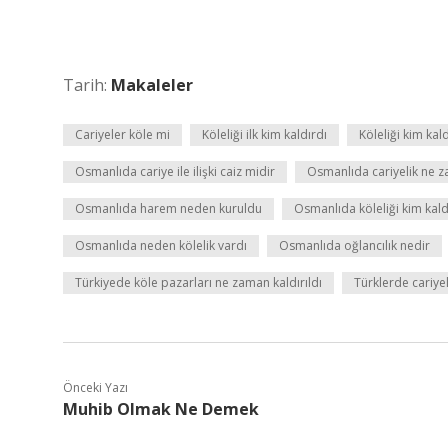
Tarih:
Makaleler
Cariyeler köle mi
Köleliği ilk kim kaldırdı
Köleliği kim kal
Osmanlıda cariye ile ilişki caiz midir
Osmanlıda cariyelik ne z
Osmanlıda harem neden kuruldu
Osmanlıda köleliği kim kald
Osmanlıda neden kölelik vardı
Osmanlıda oğlancılık nedir
Türkiyede köle pazarları ne zaman kaldırıldı
Türklerde cariyel
Önceki Yazı
Muhib Olmak Ne Demek