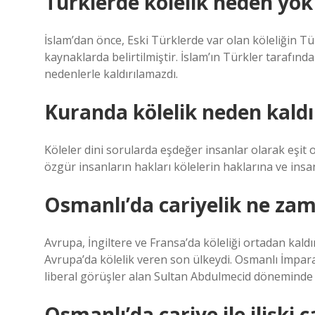
Türklerde kölelik neden yok
İslam’dan önce, Eski Türklerde var olan köleliğin T
kaynaklarda belirtilmiştir. İslam’ın Türkler tarafın
nedenlerle kaldırılamazdı.
Kuranda kölelik neden kaldı
Köleler dini sorularda eşdeğer insanlar olarak eşit 
özgür insanların hakları kölelerin haklarına ve insa
Osmanlı’da cariyelik ne zam
Avrupa, İngiltere ve Fransa’da köleliği ortadan kald
Avrupa’da kölelik veren son ülkeydi. Osmanlı İmpara
liberal görüşler alan Sultan Abdulmecid döneminde k
Osmanlı’da cariye ile ilişki c