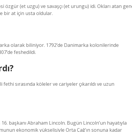
psi özgür (et uzgu) ve savaşçı (et urungu) idi. Okları atan gen
e bir at için usta oldular.
arka olarak biliniyor. 1792’de Danimarka kolonilerinde
807’de feshedildi.
rdı?
ethi sırasında köleler ve cariyeler çıkarıldı ve uzun
nin 16. başkanı Abraham Lincoln. Bugün Lincoln’un hayatıyla
plumunun ekonomik yükselişiyle Orta Çağ’ın sonuna kadar