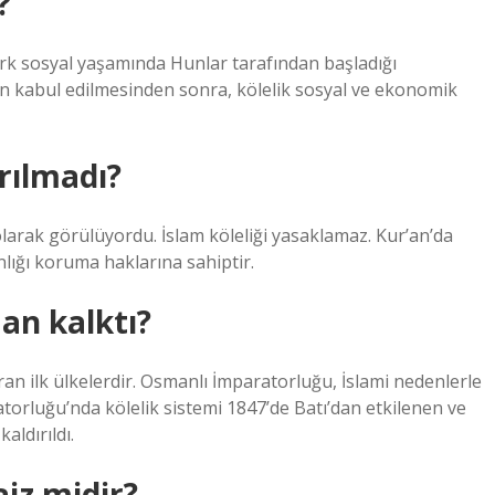
?
ürk sosyal yaşamında Hunlar tarafından başladığı
dan kabul edilmesinden sonra, kölelik sosyal ve ekonomik
rılmadı?
olarak görülüyordu. İslam köleliği yasaklamaz. Kur’an’da
nlığı koruma haklarına sahiptir.
an kalktı?
ıran ilk ülkelerdir. Osmanlı İmparatorluğu, İslami nedenlerle
torluğu’nda kölelik sistemi 1847’de Batı’dan etkilenen ve
aldırıldı.
aiz midir?