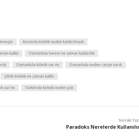
dırmıştır
Kuranda kölelik neden kaldırılmadı
aman kalktı
Osmanlıda harem ne zaman kaldırıldı
ırdı
Osmanlıda kölelik var mı
Osmanlıda neden cariye vardı
Şilide kölelik ne zaman kalktı
ik var mı
Türklerde kölelik neden yok
Sonraki Yaz
Paradoks Nerelerde Kullanılı