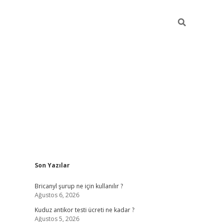
Sidebar
Son Yazılar
betci
vdcasino güncel giriş
ilbet casino
ilbet yeni giriş
Bete
Bricanyl şurup ne için kullanılır ?
Ağustos 6, 2026
Kuduz antikor testi ücreti ne kadar ?
Ağustos 5, 2026