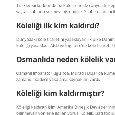
Türkler şirketlerinde ne köleler ne de câriye idi. He
yaşta silahlarla sürmeyi öğrendiler. Silah kullanımı il
Köleliği ilk kim kaldırdı?
Dünyadaki köle ticaretini yasaklayan ilk ülke Danim
köleliği yasakladı. ABD ve İngiltere’de köle ticareti 1
Osmanlıda neden kölelik va
Osmanlı İmparatorluğu’nda, Murad I Dışarıda Rumeli f
zamandır sadece yakalama kaynakları vardı.
Köleliği kim kaldırmıştır?
Köleliği kaldıran isim, Amerika Birleşik Devletleri’
bilinmeyen yönlerle ilgileniyoruz. Kölelik, Batı to