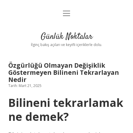
menüyü
Anasayfa
aç
Gizlilik Politikası
Günlük Noktalar
Yasal Uyarı
İlginç bakış açıları ve keyifli içeriklerle dolu.
Hakkımızda
Özgürlüğü Olmayan Değişiklik
Göstermeyen Bilineni Tekrarlayan
Nedir
Tarih: Mart 21, 2025
Bilineni tekrarlamak
ne demek?