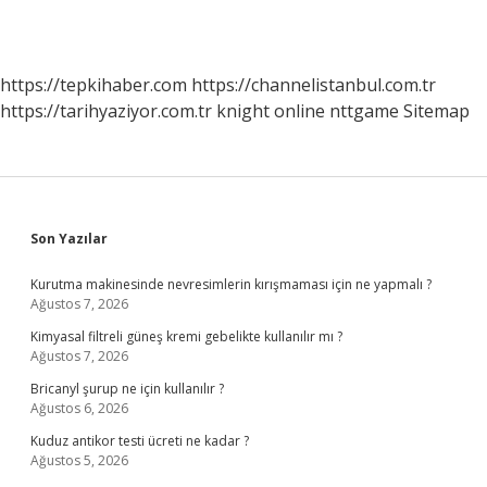
https://tepkihaber.com
https://channelistanbul.com.tr
https://tarihyaziyor.com.tr
knight online
nttgame
Sitemap
Sidebar
Son Yazılar
Kurutma makinesinde nevresimlerin kırışmaması için ne yapmalı ?
Ağustos 7, 2026
Kimyasal filtreli güneş kremi gebelikte kullanılır mı ?
Ağustos 7, 2026
Bricanyl şurup ne için kullanılır ?
Ağustos 6, 2026
Kuduz antikor testi ücreti ne kadar ?
Ağustos 5, 2026