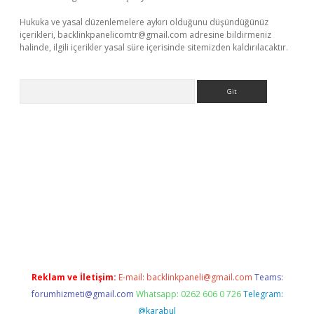
Hukuka ve yasal düzenlemelere aykırı olduğunu düşündüğünüz
içerikleri,
backlinkpanelicomtr@gmail.com
adresine bildirmeniz
halinde, ilgili içerikler yasal süre içerisinde sitemizden kaldırılacaktır.
Arama
r giriş adresi
betexper.xyz
m elexbet
Reklam ve İletişim:
E-mail:
backlinkpaneli@gmail.com
Teams:
forumhizmeti@gmail.com
Whatsapp: 0262 606 0 726
Telegram:
@karabul