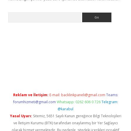
Arama
r giriş adresi
betexper.xyz
m elexbet
Reklam ve İletişim:
E-mail:
backlinkpaneli@gmail.com
Teams:
forumhizmeti@gmail.com
Whatsapp: 0262 606 0 726
Telegram:
@karabul
Yasal Uyarı:
Sitemiz, 5651 Sayılı Kanun gereğince Bilgi Teknolojileri
ve İletişim Kurumu (BTK) tarafından onaylanmış bir Yer Sağlayıcı
olarak hizmet vermektedir. Bu nedenle, sitedeki içerikleri proaktif