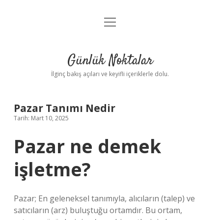
menüyü
Anasayfa
aç
Gizlilik Politikası
Günlük Noktalar
Yasal Uyarı
İlginç bakış açıları ve keyifli içeriklerle dolu.
Hakkımızda
Pazar Tanımı Nedir
Tarih: Mart 10, 2025
Pazar ne demek
işletme?
Pazar; En geleneksel tanımıyla, alıcıların (talep) ve
satıcıların (arz) buluştuğu ortamdır. Bu ortam,