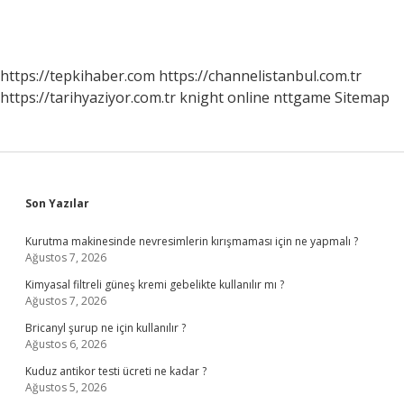
https://tepkihaber.com
https://channelistanbul.com.tr
https://tarihyaziyor.com.tr
knight online
nttgame
Sitemap
Sidebar
Son Yazılar
Kurutma makinesinde nevresimlerin kırışmaması için ne yapmalı ?
Ağustos 7, 2026
Kimyasal filtreli güneş kremi gebelikte kullanılır mı ?
Ağustos 7, 2026
Bricanyl şurup ne için kullanılır ?
Ağustos 6, 2026
Kuduz antikor testi ücreti ne kadar ?
Ağustos 5, 2026