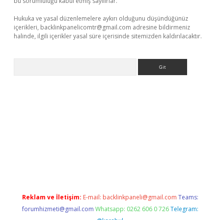
bu sorumluluğu kabul etmiş sayılırlar.
Hukuka ve yasal düzenlemelere aykırı olduğunu düşündüğünüz
içerikleri,
backlinkpanelicomtr@gmail.com
adresine bildirmeniz
halinde, ilgili içerikler yasal süre içerisinde sitemizden kaldırılacaktır.
Arama
per giriş adresi
betexper.xyz
m elexbet
Reklam ve İletişim:
E-mail:
backlinkpaneli@gmail.com
Teams:
forumhizmeti@gmail.com
Whatsapp: 0262 606 0 726
Telegram: