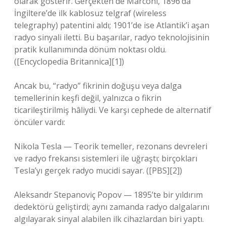
olarak gösterir. Gerçekten de Marconi, 1896’da
İngiltere’de ilk kablosuz telgraf (wireless
telegraphy) patentini aldı; 1901’de ise Atlantik’i aşan
radyo sinyali iletti. Bu başarılar, radyo teknolojisinin
pratik kullanımında dönüm noktası oldu.
([Encyclopedia Britannica][1])
Ancak bu, “radyo” fikrinin doğuşu veya dalga
temellerinin keşfi değil, yalnızca o fikrin
ticarileştirilmiş hâliydi. Ve karşı cephede de alternatif
öncüler vardı:
Nikola Tesla — Teorik temeller, rezonans devreleri
ve radyo frekansı sistemleri ile uğraştı; birçokları
Tesla’yı gerçek radyo mucidi sayar. ([PBS][2])
Aleksandr Stepanoviç Popov — 1895’te bir yıldırım
dedektörü geliştirdi; aynı zamanda radyo dalgalarını
algılayarak sinyal alabilen ilk cihazlardan biri yaptı.