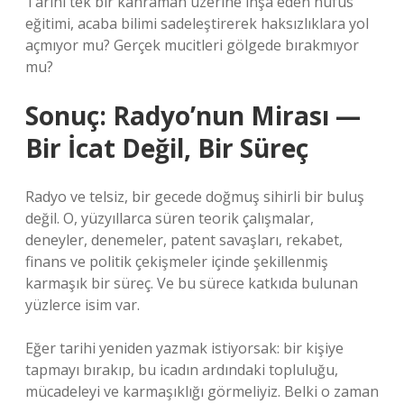
Tarihi tek bir kahraman üzerine inşa eden nüfus
eğitimi, acaba bilimi sadeleştirerek haksızlıklara yol
açmıyor mu? Gerçek mucitleri gölgede bırakmıyor
mu?
Sonuç: Radyo’nun Mirası —
Bir İcat Değil, Bir Süreç
Radyo ve telsiz, bir gecede doğmuş sihirli bir buluş
değil. O, yüzyıllarca süren teorik çalışmalar,
deneyler, denemeler, patent savaşları, rekabet,
finans ve politik çekişmeler içinde şekillenmiş
karmaşık bir süreç. Ve bu sürece katkıda bulunan
yüzlerce isim var.
Eğer tarihi yeniden yazmak istiyorsak: bir kişiye
tapmayı bırakıp, bu icadın ardındaki topluluğu,
mücadeleyi ve karmaşıklığı görmeliyiz. Belki o zaman