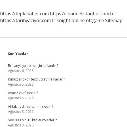
https://tepkihaber.com
https://channelistanbul.com.tr
https://tarihyaziyor.com.tr
knight online
nttgame
Sitemap
Sidebar
Son Yazılar
Bricanyl şurup ne için kullanılır ?
Ağustos 6, 2026
Kuduz antikor testi ücreti ne kadar ?
Ağustos 5, 2026
Avarız Vakfı nedir ?
Ağustos 5, 2026
Ahlak nedir ve tanımı nedir ?
Ağustos 3, 2026
500 000 bin TL kaç euro eder ?
Ağustos 3, 2026