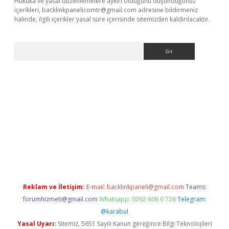
Hukuka ve yasal düzenlemelere aykırı olduğunu düşündüğünüz
içerikleri,
backlinkpanelicomtr@gmail.com
adresine bildirmeniz
halinde, ilgili içerikler yasal süre içerisinde sitemizden kaldırılacaktır.
Arama
exper giriş adresi
betexper.xyz
m elexbet
Reklam ve İletişim:
E-mail:
backlinkpaneli@gmail.com
Teams:
forumhizmeti@gmail.com
Whatsapp: 0262 606 0 726
Telegram:
@karabul
Yasal Uyarı:
Sitemiz, 5651 Sayılı Kanun gereğince Bilgi Teknolojileri