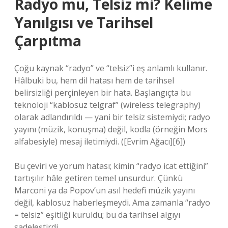
Radyo mu, Telsiz mi? Kelime
Yanılgısı ve Tarihsel
Çarpıtma
Çoğu kaynak “radyo” ve “telsiz”i eş anlamlı kullanır.
Hâlbuki bu, hem dil hatası hem de tarihsel
belirsizliği perçinleyen bir hata. Başlangıçta bu
teknoloji “kablosuz telgraf” (wireless telegraphy)
olarak adlandırıldı — yani bir telsiz sistemiydi; radyo
yayını (müzik, konuşma) değil, kodla (örneğin Mors
alfabesiyle) mesaj iletimiydi. ([Evrim Ağacı][6])
Bu çeviri ve yorum hatası; kimin “radyo icat ettiğini”
tartışılır hâle getiren temel unsurdur. Çünkü
Marconi ya da Popov’un asıl hedefi müzik yayını
değil, kablosuz haberleşmeydi. Ama zamanla “radyo
= telsiz” eşitliği kuruldu; bu da tarihsel algıyı
sadeleştirdi.