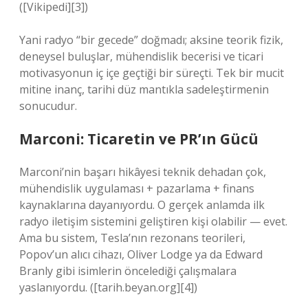
([Vikipedi][3])
Yani radyo “bir gecede” doğmadı; aksine teorik fizik,
deneysel buluşlar, mühendislik becerisi ve ticari
motivasyonun iç içe geçtiği bir süreçti. Tek bir mucit
mitine inanç, tarihi düz mantıkla sadeleştirmenin
sonucudur.
Marconi: Ticaretin ve PR’ın Gücü
Marconi’nin başarı hikâyesi teknik dehadan çok,
mühendislik uygulaması + pazarlama + finans
kaynaklarına dayanıyordu. O gerçek anlamda ilk
radyo iletişim sistemini geliştiren kişi olabilir — evet.
Ama bu sistem, Tesla’nın rezonans teorileri,
Popov’un alıcı cihazı, Oliver Lodge ya da Edward
Branly gibi isimlerin öncelediği çalışmalara
yaslanıyordu. ([tarih.beyan.org][4])