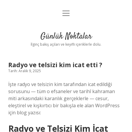
menüyü
Anasayfa
aç
Gizlilik Politikası
Günlük Noktalar
Yasal Uyarı
İlginç bakış açıları ve keyifli içeriklerle dolu.
Hakkımızda
Radyo ve telsizi kim icat etti ?
Tarih: Aralık 9, 2025
İşte radyo ve telsizin kim tarafından icat edildiği
sorusunu — tüm o efsaneler ve tarihî kahraman
miti arkasındaki karanlık gerçeklerle — cesur,
eleştirel ve kışkırtıcı bir bakışla ele alan WordPress
için blog yazısı:
Radyo ve Telsizi Kim İcat