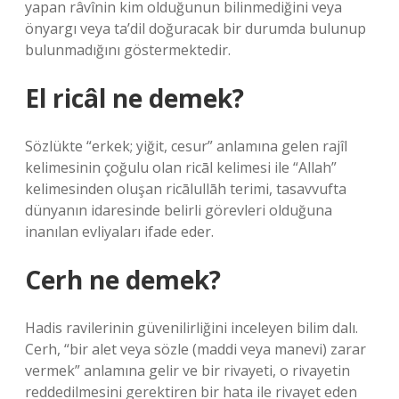
yapan râvînin kim olduğunun bilinmediğini veya
önyargı veya ta’dil doğuracak bir durumda bulunup
bulunmadığını göstermektedir.
El ricâl ne demek?
Sözlükte “erkek; yiğit, cesur” anlamına gelen rajîl
kelimesinin çoğulu olan ricāl kelimesi ile “Allah”
kelimesinden oluşan ricālullāh terimi, tasavvufta
dünyanın idaresinde belirli görevleri olduğuna
inanılan evliyaları ifade eder.
Cerh ne demek?
Hadis ravilerinin güvenilirliğini inceleyen bilim dalı.
Cerh, “bir alet veya sözle (maddi veya manevi) zarar
vermek” anlamına gelir ve bir rivayeti, o rivayetin
reddedilmesini gerektiren bir hata ile rivayet eden