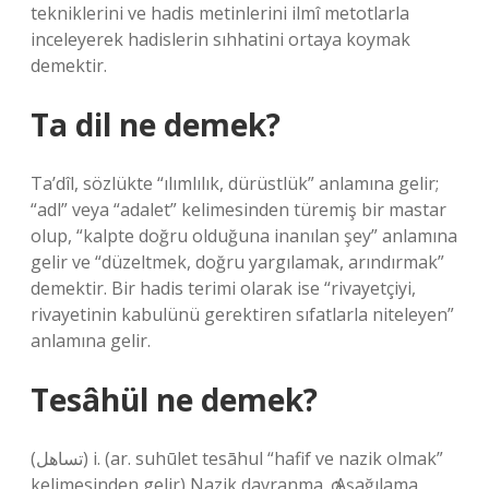
tekniklerini ve hadis metinlerini ilmî metotlarla
inceleyerek hadislerin sıhhatini ortaya koymak
demektir.
Ta dil ne demek?
Ta’dîl, sözlükte “ılımlılık, dürüstlük” anlamına gelir;
“adl” veya “adalet” kelimesinden türemiş bir mastar
olup, “kalpte doğru olduğuna inanılan şey” anlamına
gelir ve “düzeltmek, doğru yargılamak, arındırmak”
demektir. Bir hadis terimi olarak ise “rivayetçiyi,
rivayetinin kabulünü gerektiren sıfatlarla niteleyen”
anlamına gelir.
Tesâhül ne demek?
(ﺗﺴﺎﻫﻞ) i. (ar. suhūlet tesāhul “hafif ve nazik olmak”
kelimesinden gelir) Nazik davranma. ѻ Aşağılama