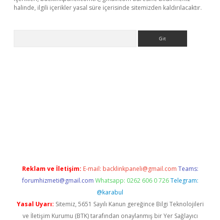
halinde, ilgili içerikler yasal süre içerisinde sitemizden kaldırılacaktır.
Arama
er giriş adresi
betexper.xyz
m elexbet
Reklam ve İletişim:
E-mail:
backlinkpaneli@gmail.com
Teams:
forumhizmeti@gmail.com
Whatsapp: 0262 606 0 726
Telegram:
@karabul
Yasal Uyarı:
Sitemiz, 5651 Sayılı Kanun gereğince Bilgi Teknolojileri
ve İletişim Kurumu (BTK) tarafından onaylanmış bir Yer Sağlayıcı