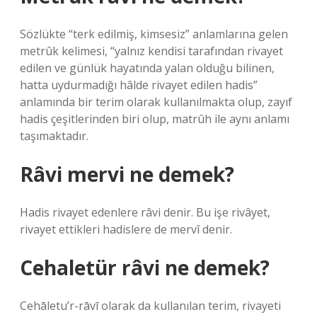
Sözlükte “terk edilmiş, kimsesiz” anlamlarına gelen
metrûk kelimesi, “yalnız kendisi tarafından rivayet
edilen ve günlük hayatında yalan olduğu bilinen,
hatta uydurmadığı hâlde rivayet edilen hadis”
anlamında bir terim olarak kullanılmakta olup, zayıf
hadis çeşitlerinden biri olup, matrûh ile aynı anlamı
taşımaktadır.
Râvi mervi ne demek?
Hadis rivayet edenlere râvi denir. Bu işe rivâyet,
rivayet ettikleri hadislere de mervî denir.
Cehaletür râvi ne demek?
Cehāletu’r-rāvī olarak da kullanılan terim, rivayeti