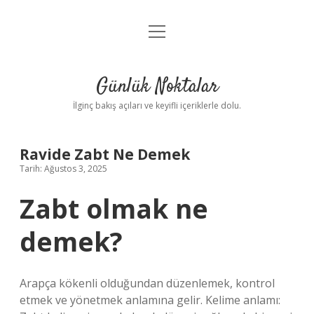
menüyü
Anasayfa
aç
Gizlilik Politikası
Günlük Noktalar
Yasal Uyarı
İlginç bakış açıları ve keyifli içeriklerle dolu.
Hakkımızda
Ravide Zabt Ne Demek
Tarih: Ağustos 3, 2025
Zabt olmak ne
demek?
Arapça kökenli olduğundan düzenlemek, kontrol
etmek ve yönetmek anlamına gelir. Kelime anlamı: