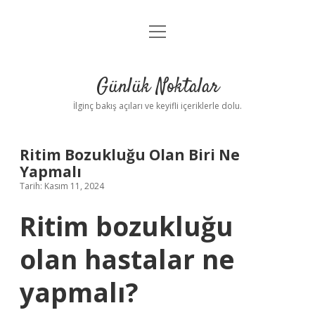
menüyü
Anasayfa
aç
Gizlilik Politikası
Günlük Noktalar
Yasal Uyarı
İlginç bakış açıları ve keyifli içeriklerle dolu.
Hakkımızda
Ritim Bozukluğu Olan Biri Ne
Yapmalı
Tarih: Kasım 11, 2024
Ritim bozukluğu
olan hastalar ne
yapmalı?