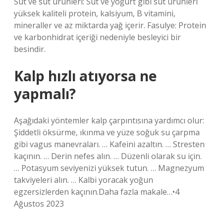
Süt ve süt ürünleri: Süt ve yoğurt gibi süt ürünleri
yüksek kaliteli protein, kalsiyum, B vitamini,
mineraller ve az miktarda yağ içerir. Fasulye: Protein
ve karbonhidrat içeriği nedeniyle besleyici bir
besindir.
Kalp hızlı atıyorsa ne
yapmalı?
Aşağıdaki yöntemler kalp çarpıntısına yardımcı olur:
Şiddetli öksürme, ıkınma ve yüze soğuk su çarpma
gibi vagus manevraları. … Kafeini azaltın. … Stresten
kaçının. … Derin nefes alın. … Düzenli olarak su için.
… Potasyum seviyenizi yüksek tutun. … Magnezyum
takviyeleri alın. … Kalbi yoracak yoğun
egzersizlerden kaçının.Daha fazla makale…•4
Ağustos 2023