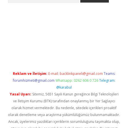
er giriş adresi
betexper.xyz
m elexbet
Reklam ve İletişim:
E-mail:
backlinkpaneli@gmail.com
Teams:
forumhizmeti@gmail.com
Whatsapp: 0262 606 0 726
Telegram:
@karabul
Yasal Uyarı:
Sitemiz, 5651 Sayılı Kanun gereğince Bilgi Teknolojileri
ve İletişim Kurumu (BTK) tarafından onaylanmış bir Yer Sağlayıcı
olarak hizmet vermektedir. Bu nedenle, sitedeki içerikleri proaktif
olarak denetleme veya araştırma yükümlülüğümüz bulunmamaktadır.
Ancak, üyelerimiz yazdıkları içeriklerin sorumluluğunu taşımakta olup,