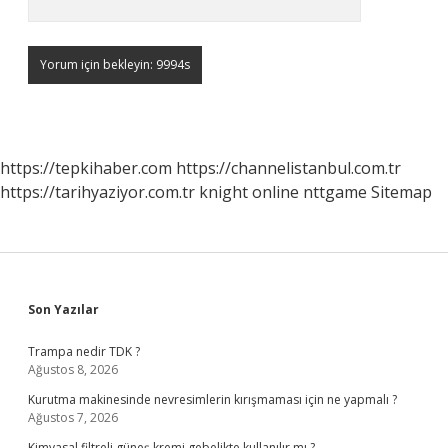
https://tepkihaber.com
https://channelistanbul.com.tr
https://tarihyaziyor.com.tr
knight online
nttgame
Sitemap
Sidebar
Son Yazılar
Trampa nedir TDK ?
Ağustos 8, 2026
Kurutma makinesinde nevresimlerin kırışmaması için ne yapmalı ?
Ağustos 7, 2026
Kimyasal filtreli güneş kremi gebelikte kullanılır mı ?