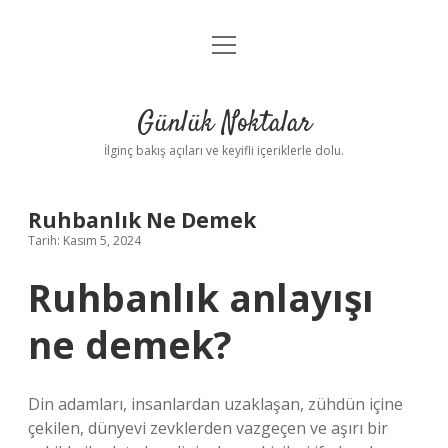
menüyü
Anasayfa
aç
Gizlilik Politikası
Günlük Noktalar
Yasal Uyarı
İlginç bakış açıları ve keyifli içeriklerle dolu.
Hakkımızda
Ruhbanlık Ne Demek
Tarih: Kasım 5, 2024
Ruhbanlık anlayışı
ne demek?
Din adamları, insanlardan uzaklaşan, zühdün içine
çekilen, dünyevi zevklerden vazgeçen ve aşırı bir