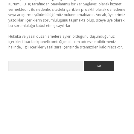
Kurumu (BTK) tarafından onaylanmış bir Yer Sağlayıcı olarak hizmet
vermektedir. Bu nedenle, sitedeki içerikleri proaktif olarak denetleme
veya araştırma yükümlülüğümüz bulunmamaktadır. Ancak, üyelerimiz
yazdıkları içeriklerin sorumluluğunu taşımakta olup, siteye üye olarak
bu sorumluluğu kabul etmiş sayılırlar.
Hukuka ve yasal düzenlemelere aykırı olduğunu düşündüğünüz
içerikleri,
backlinkpanelicomtr@gmail.com
adresine bildirmeniz
halinde, ilgili içerikler yasal süre içerisinde sitemizden kaldırılacaktır.
Arama
r giriş adresi
betexper.xyz
m elexbet