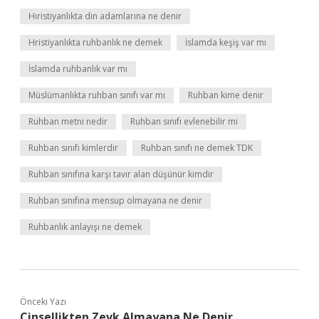
Hıristiyanlıkta din adamlarına ne denir
Hristiyanlıkta ruhbanlık ne demek
İslamda keşiş var mı
İslamda ruhbanlık var mı
Müslümanlıkta ruhban sınıfı var mı
Ruhban kime denir
Ruhban metni nedir
Ruhban sınıfı evlenebilir mi
Ruhban sınıfı kimlerdir
Ruhban sınıfı ne demek TDK
Ruhban sınıfına karşı tavır alan düşünür kimdir
Ruhban sınıfına mensup olmayana ne denir
Ruhbanlık anlayışı ne demek
Önceki Yazı
Cinsellikten Zevk Almayana Ne Denir