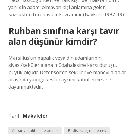
“laos” sözcüğünden ve “laik kişi” de “halktan biri”,
yani din adamı olmayan kişi anlamına gelen
sözcükten türemiş bir kavramdır (Baykan, 1997: 19).
Ruhban sınıfına karşı tavır
alan düşünür kimdir?
Marsilius’un papalık veya din adamlarının
siyasi/seküler alana müdahalesine karşı duruşu,
büyük ölçüde Defensor’da seküler ve manevi alanlar
arasında yaptığı keskin ayrımı kabul etmesine
dayanmaktadır.
Tarih:
Makaleler
Ahbar ve ruhban ne demek
Budist keşiş ne demek