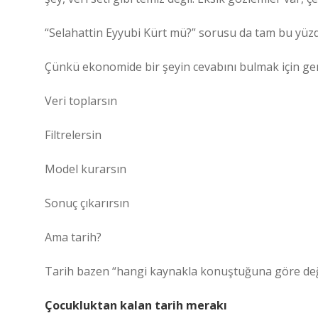
“Selahattin Eyyubi Kürt mü?” sorusu da tam bu yüzd
Çünkü ekonomide bir şeyin cevabını bulmak için ge
Veri toplarsın
Filtrelersin
Model kurarsın
Sonuç çıkarırsın
Ama tarih?
Tarih bazen “hangi kaynakla konuştuğuna göre deği
Çocukluktan kalan tarih merakı