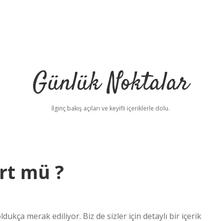
Günlük Noktalar
İlginç bakış açıları ve keyifli içeriklerle dolu.
rt mü ?
betci
ça merak ediliyor. Biz de sizler için detaylı bir içerik