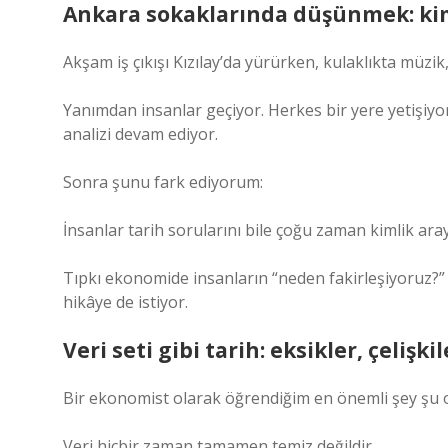
Ankara sokaklarında düşünmek: kiml
Akşam iş çıkışı Kızılay’da yürürken, kulaklıkta müz
Yanımdan insanlar geçiyor. Herkes bir yere yetişiy
analizi devam ediyor.
Sonra şunu fark ediyorum:
İnsanlar tarih sorularını bile çoğu zaman kimlik aray
Tıpkı ekonomide insanların “neden fakirleşiyoruz?” 
hikâye de istiyor.
Veri seti gibi tarih: eksikler, çelişk
Bir ekonomist olarak öğrendiğim en önemli şey şu 
Veri hiçbir zaman tamamen temiz değildir.