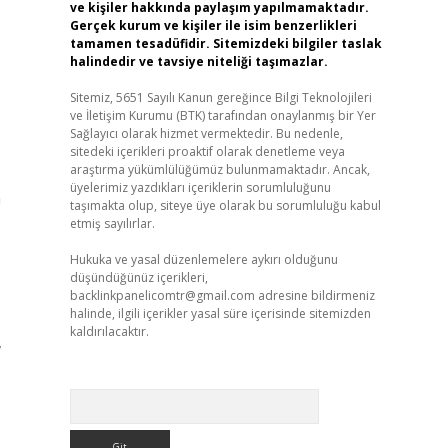
ve kişiler hakkında paylaşım yapılmamaktadır.
Gerçek kurum ve kişiler ile isim benzerlikleri
tamamen tesadüfidir. Sitemizdeki bilgiler taslak
halindedir ve tavsiye niteliği taşımazlar.
Sitemiz, 5651 Sayılı Kanun gereğince Bilgi Teknolojileri
ve İletişim Kurumu (BTK) tarafından onaylanmış bir Yer
Sağlayıcı olarak hizmet vermektedir. Bu nedenle,
sitedeki içerikleri proaktif olarak denetleme veya
araştırma yükümlülüğümüz bulunmamaktadır. Ancak,
üyelerimiz yazdıkları içeriklerin sorumluluğunu
a
taşımakta olup, siteye üye olarak bu sorumluluğu kabul
etmiş sayılırlar.
Hukuka ve yasal düzenlemelere aykırı olduğunu
düşündüğünüz içerikleri,
backlinkpanelicomtr@gmail.com
adresine bildirmeniz
halinde, ilgili içerikler yasal süre içerisinde sitemizden
kaldırılacaktır.
,
Arama