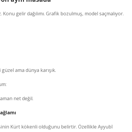
. Konu gelir dağılımı. Grafik bozulmuş, model saçmalıyor.
i güzel ama dünya karışık.
um:
aman net değil.
bağlamı
inin Kürt kökenli olduğunu belirtir. Özellikle Ayyubî