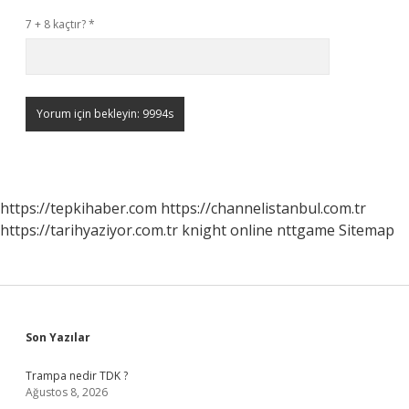
7 + 8 kaçtır?
*
https://tepkihaber.com
https://channelistanbul.com.tr
https://tarihyaziyor.com.tr
knight online
nttgame
Sitemap
Sidebar
Son Yazılar
Trampa nedir TDK ?
Ağustos 8, 2026