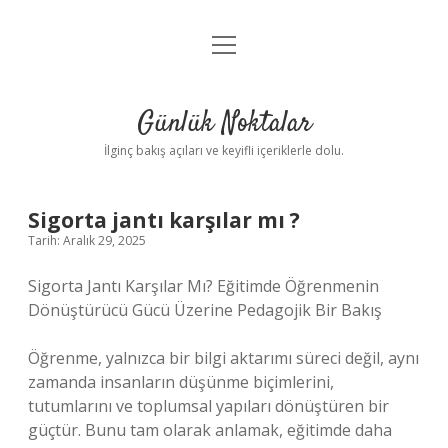
menüyü
Anasayfa
aç
Gizlilik Politikası
Günlük Noktalar
Yasal Uyarı
İlginç bakış açıları ve keyifli içeriklerle dolu.
Hakkımızda
Sigorta jantı karşılar mı ?
Tarih: Aralık 29, 2025
Sigorta Jantı Karşılar Mı? Eğitimde Öğrenmenin
Dönüştürücü Gücü Üzerine Pedagojik Bir Bakış
Öğrenme, yalnızca bir bilgi aktarımı süreci değil, aynı
zamanda insanların düşünme biçimlerini,
tutumlarını ve toplumsal yapıları dönüştüren bir
güçtür. Bunu tam olarak anlamak, eğitimde daha