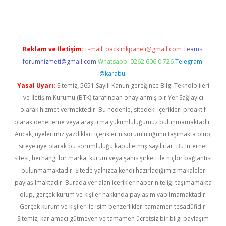
giriş adresi
betexper.xyz
m elexbet
Reklam ve İletişim:
E-mail:
backlinkpaneli@gmail.com
Teams:
forumhizmeti@gmail.com
Whatsapp: 0262 606 0 726
Telegram:
@karabul
Yasal Uyarı:
Sitemiz, 5651 Sayılı Kanun gereğince Bilgi Teknolojileri
ve İletişim Kurumu (BTK) tarafından onaylanmış bir Yer Sağlayıcı
olarak hizmet vermektedir. Bu nedenle, sitedeki içerikleri proaktif
olarak denetleme veya araştırma yükümlülüğümüz bulunmamaktadır.
Ancak, üyelerimiz yazdıkları içeriklerin sorumluluğunu taşımakta olup,
siteye üye olarak bu sorumluluğu kabul etmiş sayılırlar. Bu internet
sitesi, herhangi bir marka, kurum veya şahıs şirketi ile hiçbir bağlantısı
bulunmamaktadır. Sitede yalnızca kendi hazırladığımız makaleler
paylaşılmaktadır. Burada yer alan içerikler haber niteliği taşımamakta
olup, gerçek kurum ve kişiler hakkında paylaşım yapılmamaktadır.
Gerçek kurum ve kişiler ile isim benzerlikleri tamamen tesadüfidir.
Sitemiz, kar amacı gütmeyen ve tamamen ücretsiz bir bilgi paylaşım