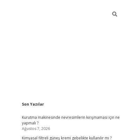
Sidebar
Son Yazılar
i
vdcasino güncel giriş
ilbet casino
ilbet yeni giriş
Betexper giri
Kurutma makinesinde nevresimlerin kırışmaması için ne
yapmalı ?
Ağustos 7, 2026
Kimyasal filtreli güneş kremi gebelikte kullanılır mı ?